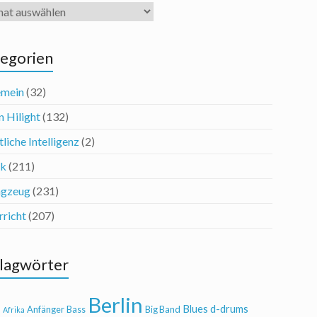
iv
egorien
emein
(32)
n Hilight
(132)
liche Intelligenz
(2)
ik
(211)
agzeug
(231)
rricht
(207)
lagwörter
Berlin
Blues
d-drums
l
Anfänger
Bass
Big Band
Afrika