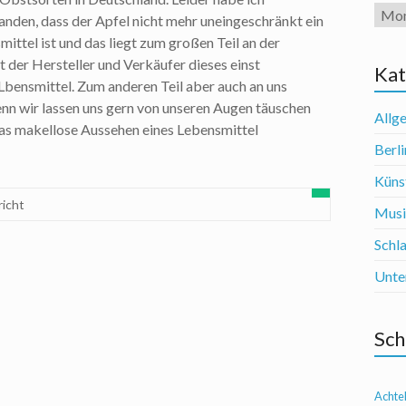
Arch
anden, dass der Apfel nicht mehr uneingeschränkt ein
ittel ist und das liegt zum großen Teil an der
der Hersteller und Verkäufer dieses einst
Kat
bensmittel. Zum anderen Teil aber auch an uns
nn wir lassen uns gern von unseren Augen täuschen
Allg
as makellose Aussehen eines Lebensmittel
Berli
Künst
richt
Mus
Schl
Unte
Sch
Achte