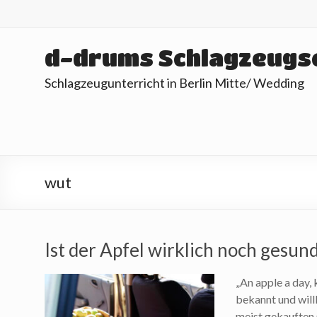
Skip
to
content
d-drums Schlagzeugs
Schlagzeugunterricht in Berlin Mitte/ Wedding
wut
Ist der Apfel wirklich noch gesund
„An apple a day, 
bekannt und will
meist gekauften 