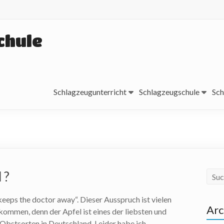
chule
Schlagzeugunterricht
Schlagzeugschule
Sch
 ?
keeps the doctor away“. Dieser Ausspruch ist vielen
Arc
kommen, denn der Apfel ist eines der liebsten und
Obstsorten in Deutschland. Leider habe ich