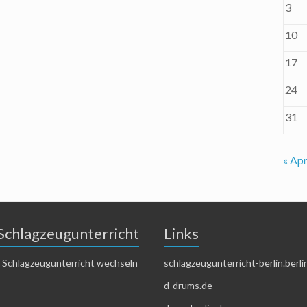
3
10
17
24
31
« Apr
Schlagzeugunterricht
Links
 Schlagzeugunterricht wechseln
schlagzeugunterricht-berlin.berli
d-drums.de