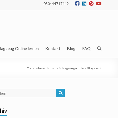
030/ 44717442
lagzeug Online lernen
Kontakt
Blog
FAQ
You are here:
d-drums Schlagzeugschule
>
Blog
>
wut
hiv