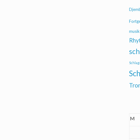
Djem
Fortg
musik
Rhy
sch
Schlag
Sch
Tro
M