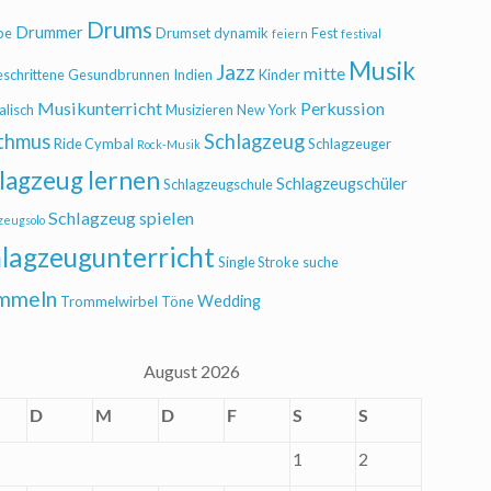
Drums
Drummer
be
Drumset
dynamik
Fest
feiern
festival
Musik
Jazz
mitte
eschrittene
Gesundbrunnen
Indien
Kinder
Musikunterricht
Perkussion
alisch
Musizieren
New York
thmus
Schlagzeug
Ride Cymbal
Schlagzeuger
Rock-Musik
lagzeug lernen
Schlagzeugschüler
Schlagzeugschule
Schlagzeug spielen
zeugsolo
lagzeugunterricht
Single Stroke
suche
mmeln
Wedding
Trommelwirbel
Töne
August 2026
D
M
D
F
S
S
1
2