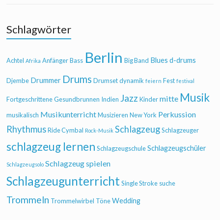
Schlagwörter
Berlin
Blues
d-drums
Achtel
Anfänger
Bass
Big Band
Afrika
Drums
Drummer
Djembe
Drumset
dynamik
Fest
feiern
festival
Musik
Jazz
mitte
Fortgeschrittene
Gesundbrunnen
Indien
Kinder
Musikunterricht
Perkussion
musikalisch
Musizieren
New York
Rhythmus
Schlagzeug
Ride Cymbal
Schlagzeuger
Rock-Musik
schlagzeug lernen
Schlagzeugschüler
Schlagzeugschule
Schlagzeug spielen
Schlagzeugsolo
Schlagzeugunterricht
Single Stroke
suche
Trommeln
Wedding
Trommelwirbel
Töne