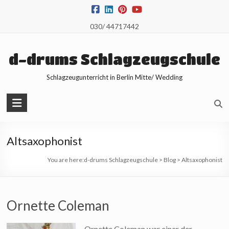
Skip
to
030/ 44717442
content
d-drums Schlagzeugschule
Schlagzeugunterricht in Berlin Mitte/ Wedding
Altsaxophonist
You are here:
d-drums Schlagzeugschule
>
Blog
>
Altsaxophonist
Ornette Coleman
Ornette Coleman war einer der