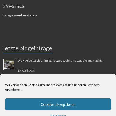
360-Berlin.de
tango-weekend.com
letzte blogeinträge
Die 4 Arbeitsfelder im Schlagzeugspiel und was sie ausmacht!
15. April 2026
MMM-Musik-Mensch-Maschine
Wir verwenden Cookies, um unsere Website und unseren Service zu
optimieren.
31. August 2025
Berliner Flughafen Tegel – Berlin-Bangkok
Cookies akzeptieren
1. August 2025
Ablehnen