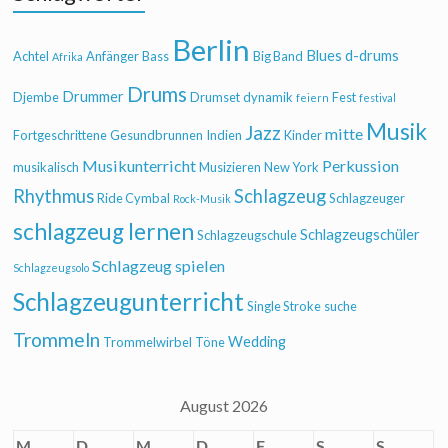
Berlin
Blues
d-drums
Achtel
Anfänger
Bass
Big Band
Afrika
Drums
Drummer
Djembe
Drumset
dynamik
Fest
feiern
festival
Musik
Jazz
mitte
Fortgeschrittene
Gesundbrunnen
Indien
Kinder
Musikunterricht
Perkussion
musikalisch
Musizieren
New York
Rhythmus
Schlagzeug
Ride Cymbal
Schlagzeuger
Rock-Musik
schlagzeug lernen
Schlagzeugschüler
Schlagzeugschule
Schlagzeug spielen
Schlagzeugsolo
Schlagzeugunterricht
Single Stroke
suche
Trommeln
Wedding
Trommelwirbel
Töne
August 2026
M
D
M
D
F
S
S