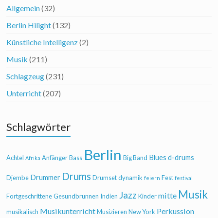
Allgemein
(32)
Berlin Hilight
(132)
Künstliche Intelligenz
(2)
Musik
(211)
Schlagzeug
(231)
Unterricht
(207)
Schlagwörter
Berlin
Blues
d-drums
Achtel
Anfänger
Bass
Big Band
Afrika
Drums
Drummer
Djembe
Drumset
dynamik
Fest
feiern
festival
Musik
Jazz
mitte
Fortgeschrittene
Gesundbrunnen
Indien
Kinder
Musikunterricht
Perkussion
musikalisch
Musizieren
New York