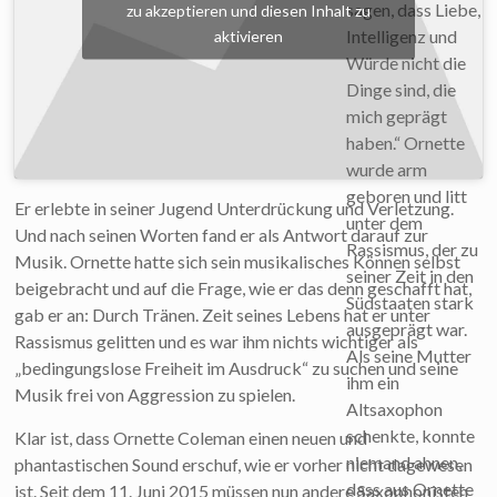
sagen, dass Liebe,
zu akzeptieren und diesen Inhalt zu
Intelligenz und
aktivieren
Würde nicht die
Dinge sind, die
mich geprägt
haben.“ Ornette
wurde arm
geboren und litt
Er erlebte in seiner Jugend Unterdrückung und Verletzung.
unter dem
Und nach seinen Worten fand er als Antwort darauf zur
Rassismus, der zu
Musik. Ornette hatte sich sein musikalisches Können selbst
seiner Zeit in den
beigebracht und auf die Frage, wie er das denn geschafft hat,
Südstaaten stark
gab er an: Durch Tränen. Zeit seines Lebens hat er unter
ausgeprägt war.
Rassismus gelitten und es war ihm nichts wichtiger als
Als seine Mutter
„bedingungslose Freiheit im Ausdruck“ zu suchen und seine
ihm ein
Musik frei von Aggression zu spielen.
Altsaxophon
schenkte, konnte
Klar ist, dass Ornette Coleman einen neuen und
niemand ahnen,
phantastischen Sound erschuf, wie er vorher nicht dagewesen
dass aus Ornette
ist. Seit dem 11. Juni 2015 müssen nun andere Saxophonisten