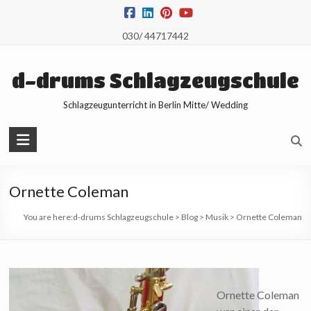
Skip
to
030/ 44717442
content
d-drums Schlagzeugschule
Schlagzeugunterricht in Berlin Mitte/ Wedding
Ornette Coleman
You are here:
d-drums Schlagzeugschule
>
Blog
>
Musik
>
Ornette Coleman
Ornette Coleman