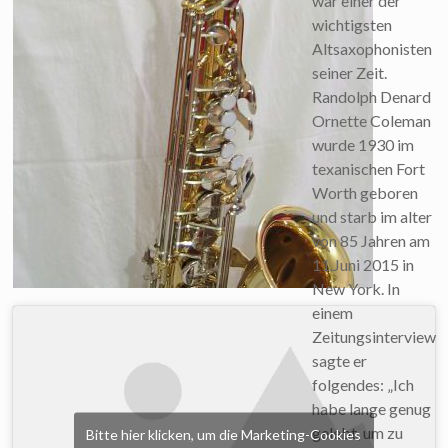
war einer der
wichtigsten
Altsaxophonisten
seiner Zeit.
Randolph Denard
Ornette Coleman
wurde 1930 im
texanischen Fort
Worth geboren
und starb im alter
von 85 Jahren am
11.Juni 2015 in
New York. In
einem
Zeitungsinterview
sagte er
folgendes: „Ich
habe lange genug
gelebt, um zu
Bitte hier klicken, um die Marketing-Cookies