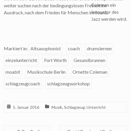
Coleman ein
weiter suchen nach der bedingungslosen Freiheit im
Innovator des
Ausdruck, nach dem Frieden für Menschen im Sound.
Jazz werden wird.
Markiert in:
Altsaxophonist
coach
drumslernen
einzelunterricht
Fort Worth
Gesundbrunnen
moabit
Musikschule Berlin
Ornette Coleman
schlagzeugcoach
schlagzeugworkshop
5. Januar 2016
Musik
,
Schlagzeug
,
Unterricht