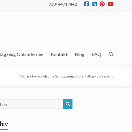
030/ 44717442
lagzeug Online lernen
Kontakt
Blog
FAQ
You are here:
d-drums Schlagzeugschule
>
Blog
>
aufregend
hiv