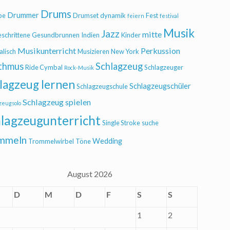
Drums
Drummer
be
Drumset
dynamik
Fest
feiern
festival
Musik
Jazz
mitte
eschrittene
Gesundbrunnen
Indien
Kinder
Musikunterricht
Perkussion
alisch
Musizieren
New York
thmus
Schlagzeug
Ride Cymbal
Schlagzeuger
Rock-Musik
lagzeug lernen
Schlagzeugschüler
Schlagzeugschule
Schlagzeug spielen
zeugsolo
lagzeugunterricht
Single Stroke
suche
mmeln
Wedding
Trommelwirbel
Töne
August 2026
D
M
D
F
S
S
1
2