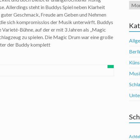
Arch
se. Allerdings steht in Buddys Spiel neben Klarheit
ät, guter Geschmack, Freude am Geben und Nehmen
 die sich kompromisslos der Musik unterwirft. Buddys
Kat
e Varieté-Bühne, auf der er mit 3 Jahren als „Magic
chlagzeug zu spielen. Die Magic Drum war eine große
Allg
ter der Buddy komplett
Berli
Künst
Mus
Schl
Unte
Sch
Achte