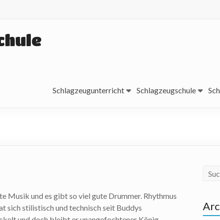
chule
Schlagzeugunterricht
Schlagzeugschule
Sch
gute Musik und es gibt so viel gute Drummer. Rhythmus
Arc
 sich stilistisch und technisch seit Buddys
ckelt und doch bleibt er unangefochtener König