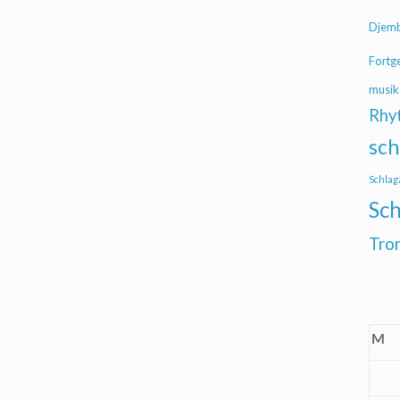
Djem
Fortg
musik
Rhy
sch
Schlag
Sch
Tro
M