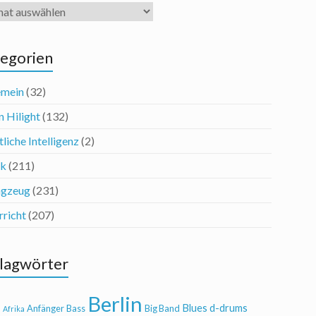
iv
egorien
emein
(32)
n Hilight
(132)
liche Intelligenz
(2)
ik
(211)
agzeug
(231)
rricht
(207)
lagwörter
Berlin
Blues
d-drums
l
Anfänger
Bass
Big Band
Afrika