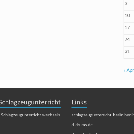
3
10
17
24
31
« Apr
Schlagzeugunterricht
Links
 Schlagzeugunterricht wechseln
schlagzeugunterricht-berlin.berli
d-drums.de