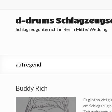
Skip
to
content
d-drums Schlagzeugs
Schlagzeugunterricht in Berlin Mitte/ Wedding
aufregend
Buddy Rich
Es gibt so viel 
am Schlagzeug hat
Zeit weiterentwi