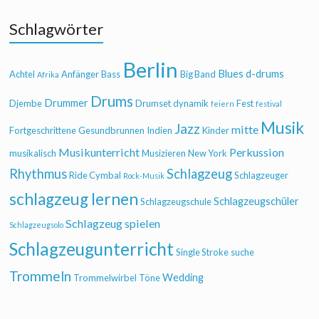
Schlagwörter
Berlin
Blues
d-drums
Achtel
Anfänger
Bass
Big Band
Afrika
Drums
Drummer
Djembe
Drumset
dynamik
Fest
feiern
festival
Musik
Jazz
mitte
Fortgeschrittene
Gesundbrunnen
Indien
Kinder
Musikunterricht
Perkussion
musikalisch
Musizieren
New York
Rhythmus
Schlagzeug
Ride Cymbal
Schlagzeuger
Rock-Musik
schlagzeug lernen
Schlagzeugschüler
Schlagzeugschule
Schlagzeug spielen
Schlagzeugsolo
Schlagzeugunterricht
Single Stroke
suche
Trommeln
Wedding
Trommelwirbel
Töne