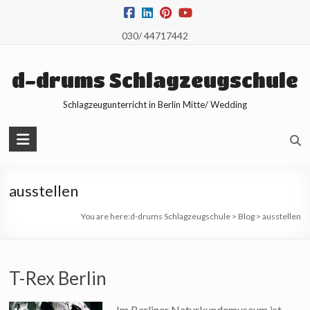
Skip
to
030/ 44717442
content
d-drums Schlagzeugschule
Schlagzeugunterricht in Berlin Mitte/ Wedding
ausstellen
You are here:
d-drums Schlagzeugschule
>
Blog
>
ausstellen
T-Rex Berlin
Im Berliner Naturkundemuseum ist