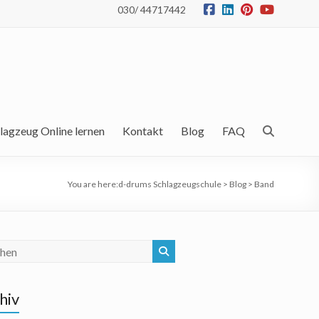
030/ 44717442
lagzeug Online lernen
Kontakt
Blog
FAQ
You are here:
d-drums Schlagzeugschule
>
Blog
>
Band
hiv