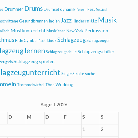
Drums
Drummer
be
Drumset
dynamik
Fest
feiern
festival
Musik
Jazz
mitte
eschrittene
Gesundbrunnen
Indien
Kinder
Musikunterricht
Perkussion
alisch
Musizieren
New York
thmus
Schlagzeug
Ride Cymbal
Schlagzeuger
Rock-Musik
lagzeug lernen
Schlagzeugschüler
Schlagzeugschule
Schlagzeug spielen
zeugsolo
lagzeugunterricht
Single Stroke
suche
mmeln
Wedding
Trommelwirbel
Töne
August 2026
D
M
D
F
S
S
1
2