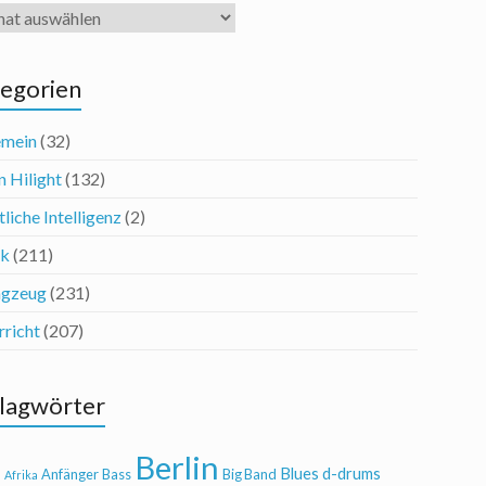
iv
egorien
emein
(32)
n Hilight
(132)
liche Intelligenz
(2)
ik
(211)
agzeug
(231)
rricht
(207)
lagwörter
Berlin
Blues
d-drums
l
Anfänger
Bass
Big Band
Afrika