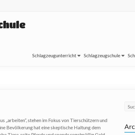
chule
Schlagzeugunterricht
Schlagzeugschule
Sch
kus „arbeiten“, stehen im Fokus von Tierschützern und
Arc
ine Bevölkerung hat eine skeptische Haltung dem
iebe Tiere, reite Pferde und spende regelmäßig Geld