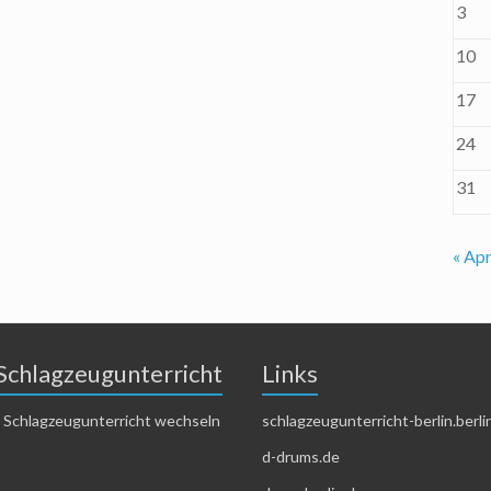
3
10
17
24
31
« Apr
Schlagzeugunterricht
Links
 Schlagzeugunterricht wechseln
schlagzeugunterricht-berlin.berli
d-drums.de