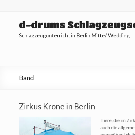
Skip
to
content
d-drums Schlagzeugs
Schlagzeugunterricht in Berlin Mitte/ Wedding
Band
Zirkus Krone in Berlin
Tiere, die im Zir
auch die allgeme
gegenüber. Ich l