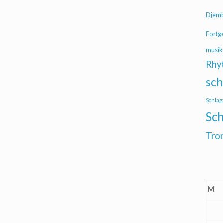
Djem
Fortg
musik
Rhy
sch
Schlag
Sch
Tro
M