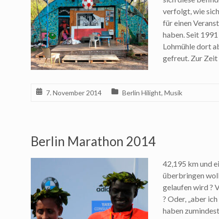
verfolgt, wie si
für einen Verans
haben. Seit 1991
Lohmühle dort ab
gefreut. Zur Zeit
7. November 2014
Berlin Hilight
,
Musik
Berlin Marathon 2014
42,195 km und ei
überbringen woll
gelaufen wird ? 
? Oder, „aber ich
haben zumindest i