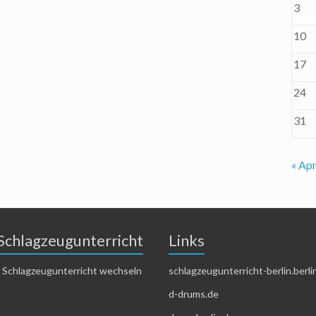
3
10
17
24
31
« Apr
Schlagzeugunterricht
Links
 Schlagzeugunterricht wechseln
schlagzeugunterricht-berlin.berli
d-drums.de