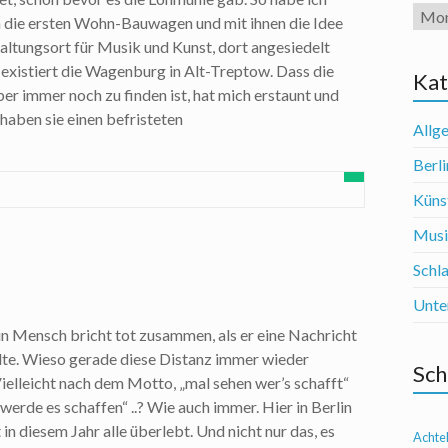
Arch
ch die ersten Wohn-Bauwagen und mit ihnen die Idee
taltungsort für Musik und Kunst, dort angesiedelt
 existiert die Wagenburg in Alt-Treptow. Dass die
Kat
er immer noch zu finden ist, hat mich erstaunt und
 haben sie einen befristeten
Allg
Berli
Künst
Mus
Schl
Unte
n Mensch bricht tot zusammen, als er eine Nachricht
te. Wieso gerade diese Distanz immer wieder
Sch
Vielleicht nach dem Motto, „mal sehen wer’s schafft“
 werde es schaffen“ ..? Wie auch immer. Hier in Berlin
n diesem Jahr alle überlebt. Und nicht nur das, es
Achte