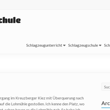
chule
Schlagzeugunterricht
Schlagzeugschule
Sch
ergang im Kreuzberger Kiez mit Überquerung nach
Arc
auf die Lohmühle gestoßen. Ich kenne den Platz, wo
det, schon bevor es die Lohmühle gab. So habe ich