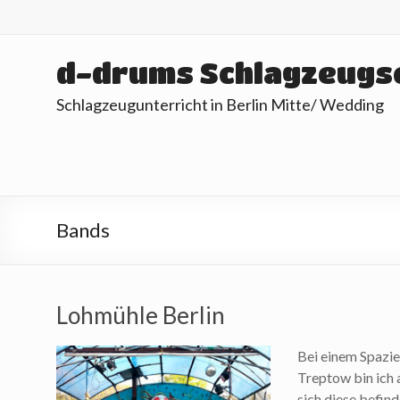
Skip
to
content
d-drums Schlagzeugs
Schlagzeugunterricht in Berlin Mitte/ Wedding
Bands
Lohmühle Berlin
Bei einem Spazi
Treptow bin ich 
sich diese befin