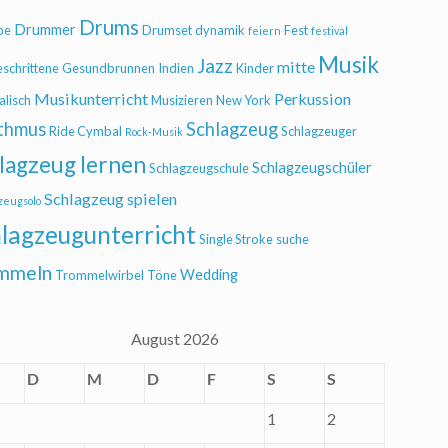
Drums
Drummer
be
Drumset
dynamik
Fest
feiern
festival
Musik
Jazz
mitte
eschrittene
Gesundbrunnen
Indien
Kinder
Musikunterricht
Perkussion
alisch
Musizieren
New York
thmus
Schlagzeug
Ride Cymbal
Schlagzeuger
Rock-Musik
lagzeug lernen
Schlagzeugschüler
Schlagzeugschule
Schlagzeug spielen
zeugsolo
lagzeugunterricht
Single Stroke
suche
mmeln
Wedding
Trommelwirbel
Töne
August 2026
D
M
D
F
S
S
1
2