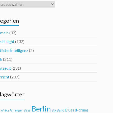
iv
egorien
emein
(32)
n Hilight
(132)
liche Intelligenz
(2)
ik
(211)
agzeug
(231)
rricht
(207)
lagwörter
Berlin
Blues
d-drums
l
Anfänger
Bass
Big Band
Afrika