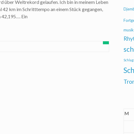
d über Weltrekord gelaufen. Ich bin in meinem Leben
mal 42 km im Schritttempo an einem Stück gegangen,
Djem
 42,195…. Ein
Fortg
musik
Rhy
sch
Schlag
Sch
Tro
M