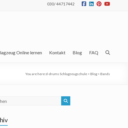
030/ 44717442
lagzeug Online lernen
Kontakt
Blog
FAQ
You are here:
d-drums Schlagzeugschule
>
Blog
>
Bands
hiv