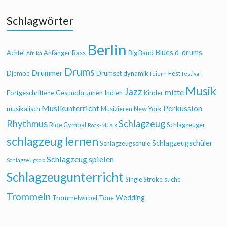
Schlagwörter
Berlin
Blues
d-drums
Achtel
Anfänger
Bass
Big Band
Afrika
Drums
Drummer
Djembe
Drumset
dynamik
Fest
feiern
festival
Musik
Jazz
mitte
Fortgeschrittene
Gesundbrunnen
Indien
Kinder
Musikunterricht
Perkussion
musikalisch
Musizieren
New York
Rhythmus
Schlagzeug
Ride Cymbal
Schlagzeuger
Rock-Musik
schlagzeug lernen
Schlagzeugschüler
Schlagzeugschule
Schlagzeug spielen
Schlagzeugsolo
Schlagzeugunterricht
Single Stroke
suche
Trommeln
Wedding
Trommelwirbel
Töne