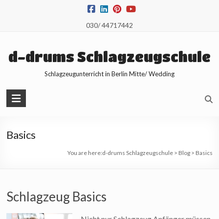
Skip
to
030/ 44717442
content
d-drums Schlagzeugschule
Schlagzeugunterricht in Berlin Mitte/ Wedding
Basics
You are here:
d-drums Schlagzeugschule
>
Blog
>
Basics
Schlagzeug Basics
Nicht nur Schlagzeug Anfänger müssen