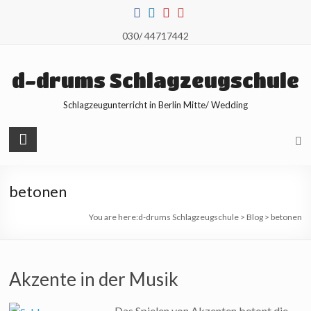
Skip
to
030/ 44717442
content
d-drums Schlagzeugschule
Schlagzeugunterricht in Berlin Mitte/ Wedding
betonen
You are here:
d-drums Schlagzeugschule
>
Blog
>
betonen
Akzente in der Musik
Das Spielen von Akzenten betont die