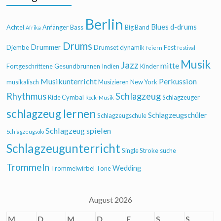
Berlin
Blues
d-drums
Achtel
Anfänger
Bass
Big Band
Afrika
Drums
Drummer
Djembe
Drumset
dynamik
Fest
feiern
festival
Musik
Jazz
mitte
Fortgeschrittene
Gesundbrunnen
Indien
Kinder
Musikunterricht
Perkussion
musikalisch
Musizieren
New York
Rhythmus
Schlagzeug
Ride Cymbal
Schlagzeuger
Rock-Musik
schlagzeug lernen
Schlagzeugschüler
Schlagzeugschule
Schlagzeug spielen
Schlagzeugsolo
Schlagzeugunterricht
Single Stroke
suche
Trommeln
Wedding
Trommelwirbel
Töne
August 2026
M
D
M
D
F
S
S