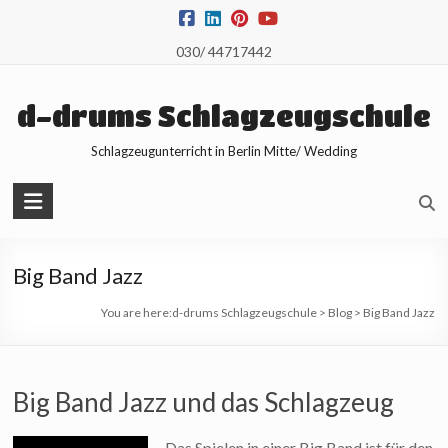
Skip
to
030/ 44717442
content
d-drums Schlagzeugschule
Schlagzeugunterricht in Berlin Mitte/ Wedding
Big Band Jazz
You are here:
d-drums Schlagzeugschule
>
Blog
>
Big Band Jazz
Big Band Jazz und das Schlagzeug
Das Spielen in einer Big Band ist für den