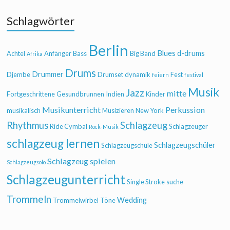
Schlagwörter
Berlin
Blues
d-drums
Achtel
Anfänger
Bass
Big Band
Afrika
Drums
Drummer
Djembe
Drumset
dynamik
Fest
feiern
festival
Musik
Jazz
mitte
Fortgeschrittene
Gesundbrunnen
Indien
Kinder
Musikunterricht
Perkussion
musikalisch
Musizieren
New York
Rhythmus
Schlagzeug
Ride Cymbal
Schlagzeuger
Rock-Musik
schlagzeug lernen
Schlagzeugschüler
Schlagzeugschule
Schlagzeug spielen
Schlagzeugsolo
Schlagzeugunterricht
Single Stroke
suche
Trommeln
Wedding
Trommelwirbel
Töne