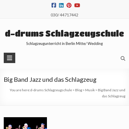
Skip
to
030/ 44717442
content
d-drums Schlagzeugschule
Schlagzeugunterricht in Berlin Mitte/ Wedding
Big Band Jazz und das Schlagzeug
You are here:
d-drums Schlagzeugschule
>
Blog
>
Musik
>
Big Band Jazz und
das Schlagzeug