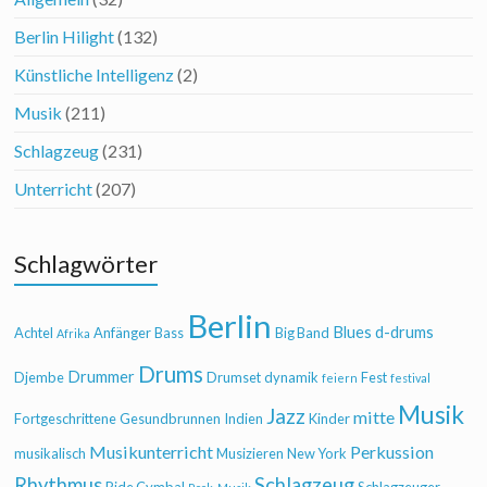
Berlin Hilight
(132)
Künstliche Intelligenz
(2)
Musik
(211)
Schlagzeug
(231)
Unterricht
(207)
Schlagwörter
Berlin
Blues
d-drums
Achtel
Anfänger
Bass
Big Band
Afrika
Drums
Drummer
Djembe
Drumset
dynamik
Fest
feiern
festival
Musik
Jazz
mitte
Fortgeschrittene
Gesundbrunnen
Indien
Kinder
Musikunterricht
Perkussion
musikalisch
Musizieren
New York
Rhythmus
Schlagzeug
Ride Cymbal
Schlagzeuger