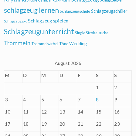
Rock-Musik
schlagzeug lernen
Schlagzeugschüler
Schlagzeugschule
Schlagzeug spielen
Schlagzeugsolo
Schlagzeugunterricht
Single Stroke
suche
Trommeln
Wedding
Trommelwirbel
Töne
August 2026
M
D
M
D
F
S
S
1
2
3
4
5
6
7
8
9
10
11
12
13
14
15
16
17
18
19
20
21
22
23
24
25
26
27
28
29
30