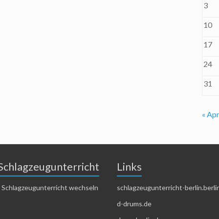
3
10
17
24
31
« Apr
Schlagzeugunterricht
Links
 Schlagzeugunterricht wechseln
schlagzeugunterricht-berlin.berli
d-drums.de