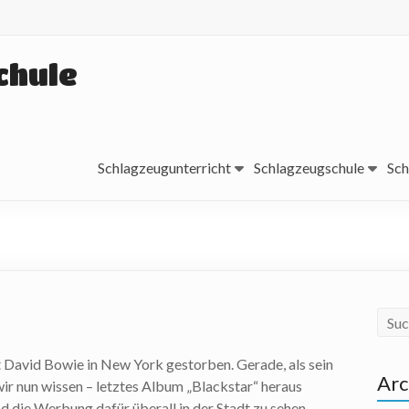
chule
Schlagzeugunterricht
Schlagzeugschule
Sch
t David Bowie in New York gestorben. Gerade, als sein
Arc
wir nun wissen – letztes Album „Blackstar“ heraus
 die Werbung dafür überall in der Stadt zu sehen