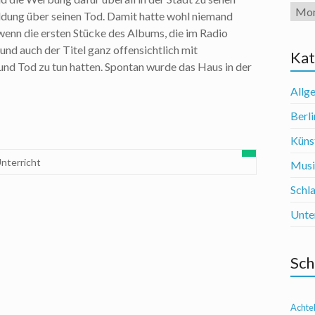
Arch
ldung über seinen Tod. Damit hatte wohl niemand
wenn die ersten Stücke des Albums, die im Radio
und auch der Titel ganz offensichtlich mit
Kat
und Tod zu tun hatten. Spontan wurde das Haus in der
Allg
Berli
Künst
nterricht
Mus
Schl
Unte
Sch
Achte