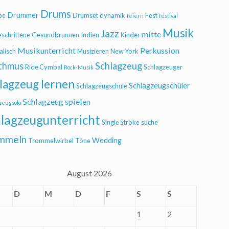
Drums
Drummer
be
Drumset
dynamik
Fest
feiern
festival
Musik
Jazz
mitte
eschrittene
Gesundbrunnen
Indien
Kinder
Musikunterricht
Perkussion
alisch
Musizieren
New York
thmus
Schlagzeug
Ride Cymbal
Schlagzeuger
Rock-Musik
lagzeug lernen
Schlagzeugschüler
Schlagzeugschule
Schlagzeug spielen
zeugsolo
lagzeugunterricht
Single Stroke
suche
mmeln
Wedding
Trommelwirbel
Töne
August 2026
D
M
D
F
S
S
1
2