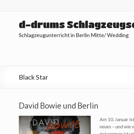
Skip
to
content
d-drums Schlagzeugs
Schlagzeugunterricht in Berlin Mitte/ Wedding
Black Star
David Bowie und Berlin
Am 10. Januar is
neues – und wie 
gekommen ist und