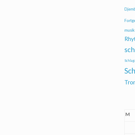
Djem
Fortg
musik
Rhy
sch
Schlag
Sch
Tro
M