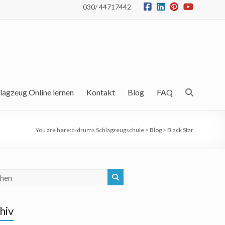
030/ 44717442
lagzeug Online lernen
Kontakt
Blog
FAQ
You are here:
d-drums Schlagzeugschule
>
Blog
>
Black Star
hiv