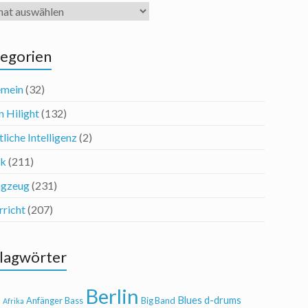
iv
egorien
emein
(32)
n Hilight
(132)
liche Intelligenz
(2)
ik
(211)
agzeug
(231)
rricht
(207)
lagwörter
Berlin
Blues
d-drums
l
Anfänger
Bass
Big Band
Afrika