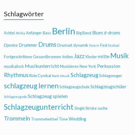
Schlagwörter
Berlin
Blues
d-drums
Achtel
Anfänger
Bass
Big Band
Afrika
Drums
Drummer
Djembe
Drumset
dynamik
Fest
feiern
festival
Musik
Jazz
mitte
Fortgeschrittene
Gesundbrunnen
Indien
Kinder
Musikunterricht
Perkussion
musikalisch
Musizieren
New York
Rhythmus
Schlagzeug
Ride Cymbal
Schlagzeuger
Rock-Musik
schlagzeug lernen
Schlagzeugschüler
Schlagzeugschule
Schlagzeug spielen
Schlagzeugsolo
Schlagzeugunterricht
Single Stroke
suche
Trommeln
Wedding
Trommelwirbel
Töne