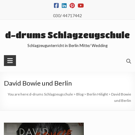
Skip
to
030/ 44717442
content
d-drums Schlagzeugschule
Schlagzeugunterricht in Berlin Mitte/ Wedding
David Bowie und Berlin
You are here:
d-drums Schlagzeugschule
>
Blog
>
Berlin Hilight
>
David Bowie
und Berlin