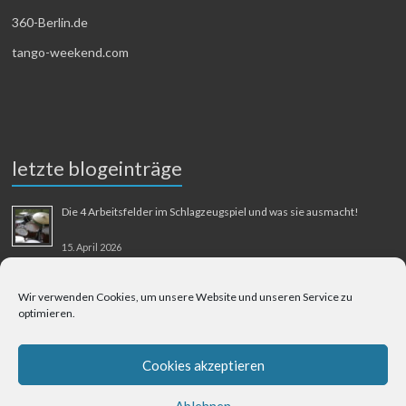
360-Berlin.de
tango-weekend.com
letzte blogeinträge
Die 4 Arbeitsfelder im Schlagzeugspiel und was sie ausmacht!
15. April 2026
MMM-Musik-Mensch-Maschine
Wir verwenden Cookies, um unsere Website und unseren Service zu
optimieren.
31. August 2025
Berliner Flughafen Tegel – Berlin-Bangkok
Cookies akzeptieren
1. August 2025
Ablehnen