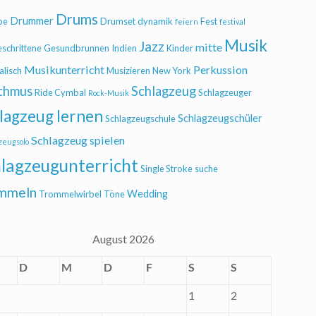
Drums
Drummer
be
Drumset
dynamik
Fest
feiern
festival
Musik
Jazz
mitte
eschrittene
Gesundbrunnen
Indien
Kinder
Musikunterricht
Perkussion
alisch
Musizieren
New York
thmus
Schlagzeug
Ride Cymbal
Schlagzeuger
Rock-Musik
lagzeug lernen
Schlagzeugschüler
Schlagzeugschule
Schlagzeug spielen
zeugsolo
lagzeugunterricht
Single Stroke
suche
mmeln
Wedding
Trommelwirbel
Töne
August 2026
D
M
D
F
S
S
1
2