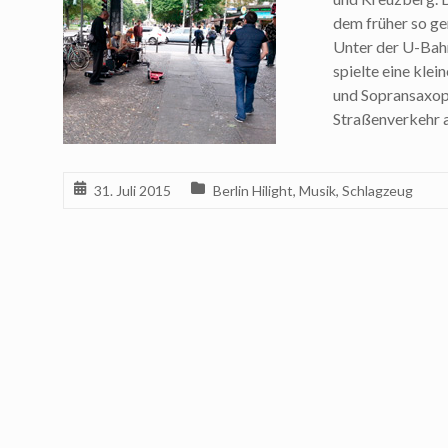
dem früher so g
Unter der U-Bahn
spielte eine klei
und Sopransaxop
Straßenverkehr a
31. Juli 2015
Berlin Hilight
,
Musik
,
Schlagzeug