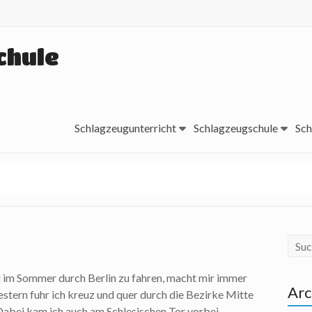
chule
Schlagzeugunterricht
Schlagzeugschule
Sch
 im Sommer durch Berlin zu fahren, macht mir immer
Arc
estern fuhr ich kreuz und quer durch die Bezirke Mitte
abei kam ich auch am Schlesischen Tor vorbei,