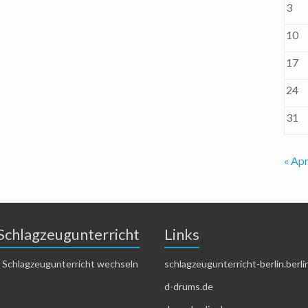
3
10
17
24
31
« Apr
Schlagzeugunterricht
Links
 Schlagzeugunterricht wechseln
schlagzeugunterricht-berlin.berli
d-drums.de