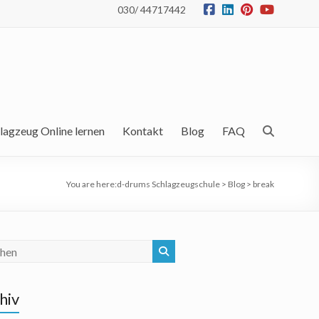
030/ 44717442
lagzeug Online lernen
Kontakt
Blog
FAQ
You are here:
d-drums Schlagzeugschule
>
Blog
>
break
hiv