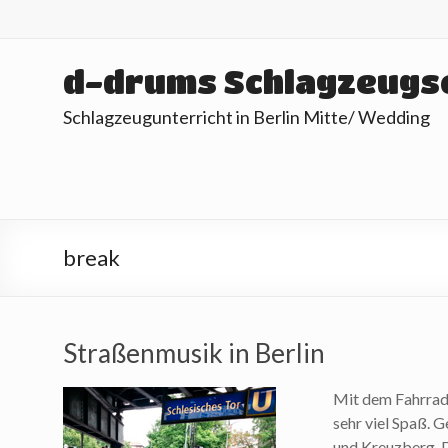
Skip
to
content
d-drums Schlagzeugs
Schlagzeugunterricht in Berlin Mitte/ Wedding
break
Straßenmusik in Berlin
Mit dem Fahrrad
sehr viel Spaß. G
und Kreuzberg. D