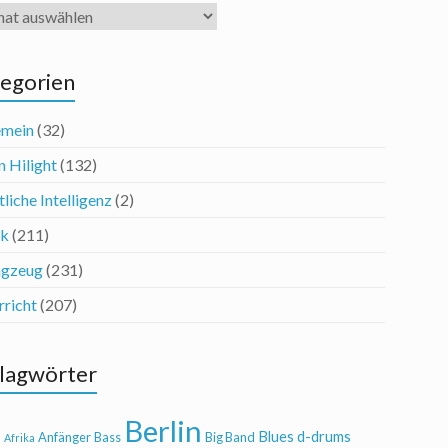
iv
egorien
emein
(32)
n Hilight
(132)
liche Intelligenz
(2)
ik
(211)
agzeug
(231)
rricht
(207)
lagwörter
Berlin
Blues
d-drums
l
Anfänger
Bass
Big Band
Afrika