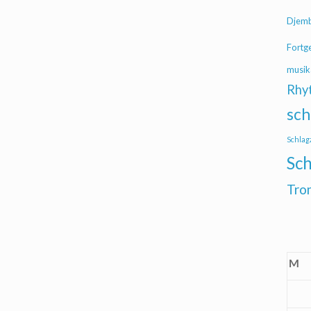
Djem
Fortg
musik
Rhy
sch
Schlag
Sch
Tro
M