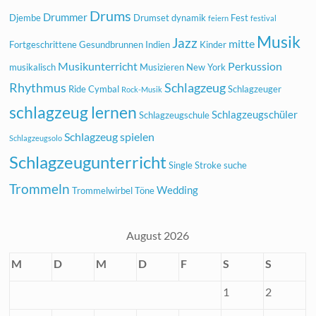
Drums
Drummer
Djembe
Drumset
dynamik
Fest
feiern
festival
Musik
Jazz
mitte
Fortgeschrittene
Gesundbrunnen
Indien
Kinder
Musikunterricht
Perkussion
musikalisch
Musizieren
New York
Rhythmus
Schlagzeug
Ride Cymbal
Schlagzeuger
Rock-Musik
schlagzeug lernen
Schlagzeugschüler
Schlagzeugschule
Schlagzeug spielen
Schlagzeugsolo
Schlagzeugunterricht
Single Stroke
suche
Trommeln
Wedding
Trommelwirbel
Töne
August 2026
M
D
M
D
F
S
S
1
2