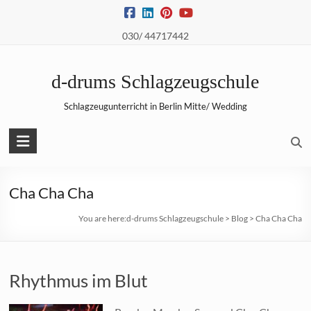
Skip
to
030/ 44717442
content
d-drums Schlagzeugschule
Schlagzeugunterricht in Berlin Mitte/ Wedding
Cha Cha Cha
You are here:
d-drums Schlagzeugschule
>
Blog
>
Cha Cha Cha
Rhythmus im Blut