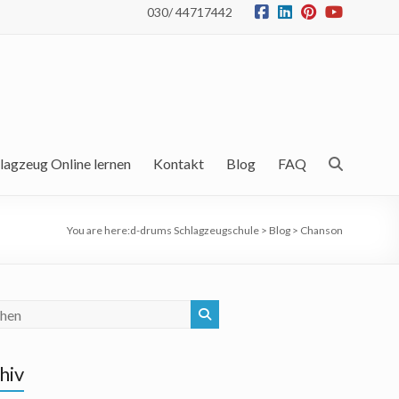
030/ 44717442
lagzeug Online lernen
Kontakt
Blog
FAQ
You are here:
d-drums Schlagzeugschule
>
Blog
>
Chanson
hiv