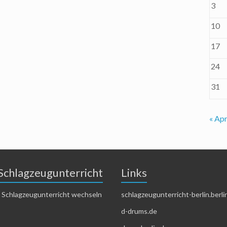
3
10
17
24
31
« Apr
Schlagzeugunterricht
Links
 Schlagzeugunterricht wechseln
schlagzeugunterricht-berlin.berli
d-drums.de