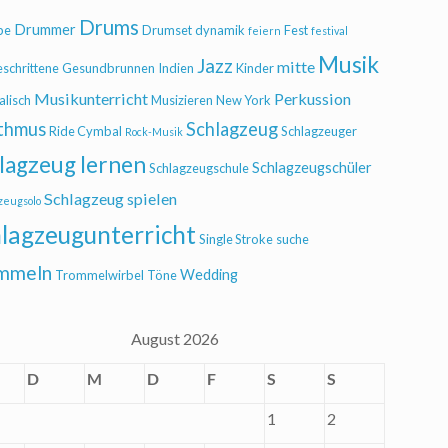
Drums
Drummer
be
Drumset
dynamik
Fest
feiern
festival
Musik
Jazz
mitte
eschrittene
Gesundbrunnen
Indien
Kinder
Musikunterricht
Perkussion
alisch
Musizieren
New York
thmus
Schlagzeug
Ride Cymbal
Schlagzeuger
Rock-Musik
lagzeug lernen
Schlagzeugschüler
Schlagzeugschule
Schlagzeug spielen
zeugsolo
lagzeugunterricht
Single Stroke
suche
mmeln
Wedding
Trommelwirbel
Töne
August 2026
D
M
D
F
S
S
1
2