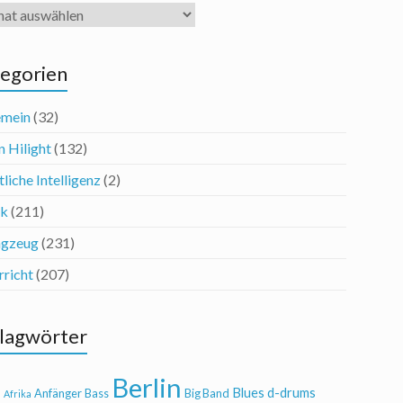
iv
egorien
emein
(32)
n Hilight
(132)
liche Intelligenz
(2)
ik
(211)
agzeug
(231)
rricht
(207)
lagwörter
Berlin
Blues
d-drums
l
Anfänger
Bass
Big Band
Afrika