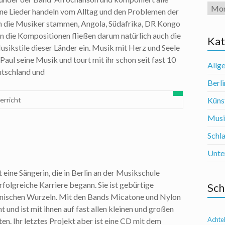
Arch
eine Lieder handeln vom Alltag und den Problemen der
n die Musiker stammen, Angola, Südafrika, DR Kongo
 die Kompositionen fließen darum natürlich auch die
Kat
sikstile dieser Länder ein. Musik mit Herz und Seele
aul seine Musik und tourt mit ihr schon seit fast 10
Allg
utschland und
Berli
erricht
Künst
Mus
Schl
Unte
 eine Sängerin, die in Berlin an der Musikschule
rfolgreiche Karriere begann. Sie ist gebürtige
Sch
ranischen Wurzeln. Mit den Bands Micatone und Nylon
 und ist mit ihnen auf fast allen kleinen und großen
Achte
en. Ihr letztes Projekt aber ist eine CD mit dem