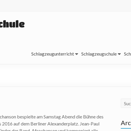
chule
Schlagzeugunterricht
Schlagzeugschule
Sch
chanson bespielte am Samstag Abend die Bühne des
Arc
 2016 auf dem Berliner Alexanderplatz. Jean-Paul
ünder der Band Afrochanson und komponiert alle