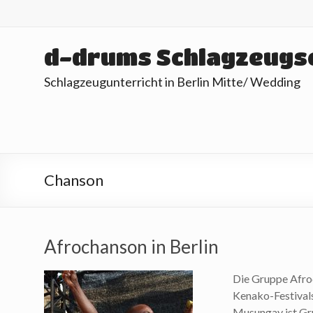
Skip
to
content
d-drums Schlagzeugs
Schlagzeugunterricht in Berlin Mitte/ Wedding
Chanson
Afrochanson in Berlin
Die Gruppe Afro
Kenako-Festivals
Musungay ist Gr