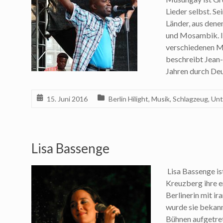
Lieder selbst. S
Länder, aus dene
und Mosambik. In
verschiedenen Mu
beschreibt Jean-P
Jahren durch De
15. Juni 2016
Berlin Hilight
,
Musik
,
Schlagzeug
,
Unt
Lisa Bassenge
Lisa Bassenge ist
Kreuzberg ihre e
Berlinerin mit i
wurde sie bekannt
Bühnen aufgetret