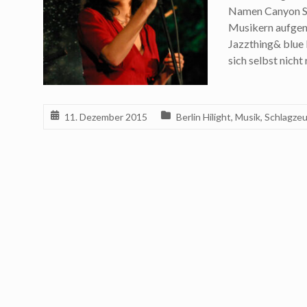
Namen Canyon Son
Musikern aufgeno
Jazzthing& blue R
sich selbst nicht
11. Dezember 2015
Berlin Hilight
,
Musik
,
Schlagze