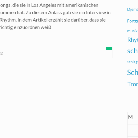
gs, die sie in Los Angeles mit amerikanischen
Djem
mmen hat. Zu diesem Anlass gab sie ein Interview in
hythm. In dem Artikel erzählt sie darüber, dass sie
Fortg
 richtig einzuordnen weiß
musik
Rhy
sch
ug
Schlag
Sch
Tro
M