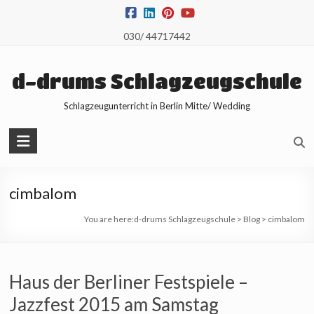
Skip
to
030/ 44717442
content
d-drums Schlagzeugschule
Schlagzeugunterricht in Berlin Mitte/ Wedding
cimbalom
You are here:
d-drums Schlagzeugschule
>
Blog
>
cimbalom
Haus der Berliner Festspiele –
Jazzfest 2015 am Samstag