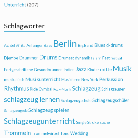
Unterricht
(207)
Schlagwörter
Berlin
Blues
d-drums
Achtel
Anfänger
Bass
Big Band
Afrika
Drums
Drummer
Djembe
Drumset
dynamik
Fest
feiern
festival
Musik
Jazz
mitte
Fortgeschrittene
Gesundbrunnen
Indien
Kinder
Musikunterricht
Perkussion
musikalisch
Musizieren
New York
Rhythmus
Schlagzeug
Ride Cymbal
Schlagzeuger
Rock-Musik
schlagzeug lernen
Schlagzeugschüler
Schlagzeugschule
Schlagzeug spielen
Schlagzeugsolo
Schlagzeugunterricht
Single Stroke
suche
Trommeln
Wedding
Trommelwirbel
Töne