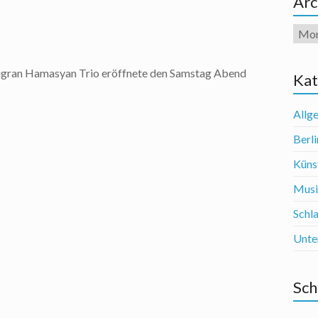
Arc
Arch
gran Hamasyan Trio eröffnete den Samstag Abend
Kat
Allg
Berli
Künst
Mus
Schl
Unte
Sch