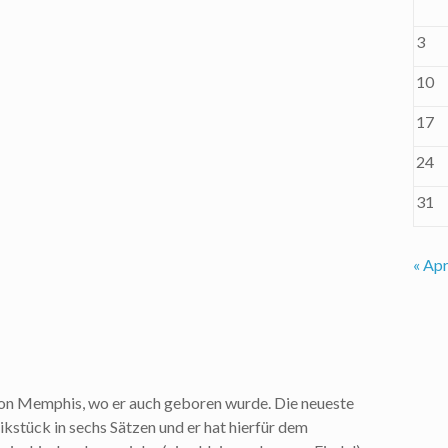
3
10
17
24
31
« Apr
von Memphis, wo er auch geboren wurde. Die neueste
kstück in sechs Sätzen und er hat hierfür dem