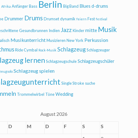
Berlin
Blues
d-drums
l
Anfänger
Bass
Big Band
Afrika
Drums
Drummer
be
Drumset
dynamik
Fest
feiern
festival
Musik
Jazz
mitte
eschrittene
Gesundbrunnen
Indien
Kinder
Musikunterricht
Perkussion
alisch
Musizieren
New York
thmus
Schlagzeug
Ride Cymbal
Schlagzeuger
Rock-Musik
lagzeug lernen
Schlagzeugschüler
Schlagzeugschule
Schlagzeug spielen
zeugsolo
lagzeugunterricht
Single Stroke
suche
mmeln
Wedding
Trommelwirbel
Töne
August 2026
D
M
D
F
S
S