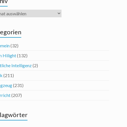
hiv
iv
egorien
emein
(32)
n Hilight
(132)
liche Intelligenz
(2)
ik
(211)
agzeug
(231)
rricht
(207)
lagwörter