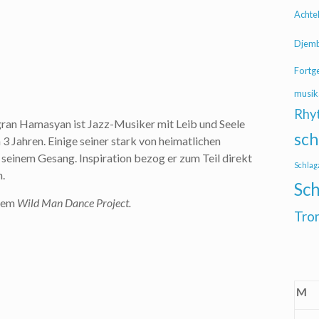
Achte
Djem
Fortg
musik
Rhy
igran Hamasyan ist Jazz-Musiker mit Leib und Seele
sch
3 Jahren. Einige seiner stark von heimatlichen
seinem Gesang. Inspiration bezog er zum Teil direkt
Schlag
.
Sch
inem
Wild Man Dance Project.
Tro
M