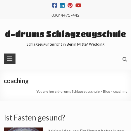
Skip
to
030/ 44717442
content
d-drums Schlagzeugschule
Schlagzeugunterricht in Berlin Mitte/ Wedding
coaching
You are here:
d-drums Schlagzeugschule
>
Blog
>
coaching
Ist Fasten gesund?
Meine Idee von Ernährung hat rein gar