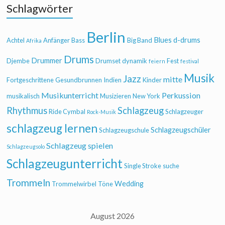
Schlagwörter
Berlin
Blues
d-drums
Achtel
Anfänger
Bass
Big Band
Afrika
Drums
Drummer
Djembe
Drumset
dynamik
Fest
feiern
festival
Musik
Jazz
mitte
Fortgeschrittene
Gesundbrunnen
Indien
Kinder
Musikunterricht
Perkussion
musikalisch
Musizieren
New York
Rhythmus
Schlagzeug
Ride Cymbal
Schlagzeuger
Rock-Musik
schlagzeug lernen
Schlagzeugschüler
Schlagzeugschule
Schlagzeug spielen
Schlagzeugsolo
Schlagzeugunterricht
Single Stroke
suche
Trommeln
Wedding
Trommelwirbel
Töne
August 2026