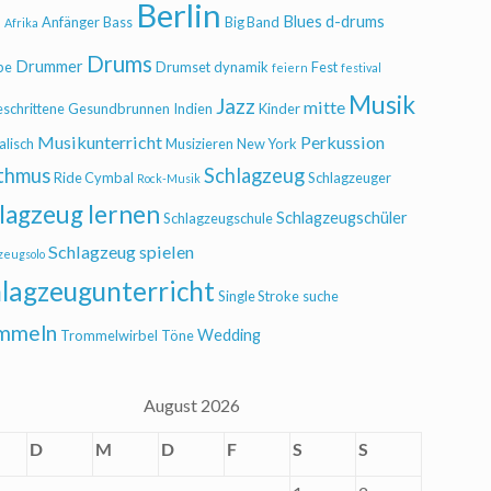
Berlin
Blues
d-drums
l
Anfänger
Bass
Big Band
Afrika
Drums
Drummer
be
Drumset
dynamik
Fest
feiern
festival
Musik
Jazz
mitte
eschrittene
Gesundbrunnen
Indien
Kinder
Musikunterricht
Perkussion
alisch
Musizieren
New York
thmus
Schlagzeug
Ride Cymbal
Schlagzeuger
Rock-Musik
lagzeug lernen
Schlagzeugschüler
Schlagzeugschule
Schlagzeug spielen
zeugsolo
lagzeugunterricht
Single Stroke
suche
mmeln
Wedding
Trommelwirbel
Töne
August 2026
D
M
D
F
S
S