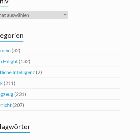
hiv
iv
egorien
emein
(32)
n Hilight
(132)
liche Intelligenz
(2)
ik
(211)
agzeug
(231)
rricht
(207)
lagwörter