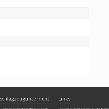
Schlagzeugunterricht
Links
 Schlagzeugunterricht wechseln
schlagzeugunterricht-berlin.berli