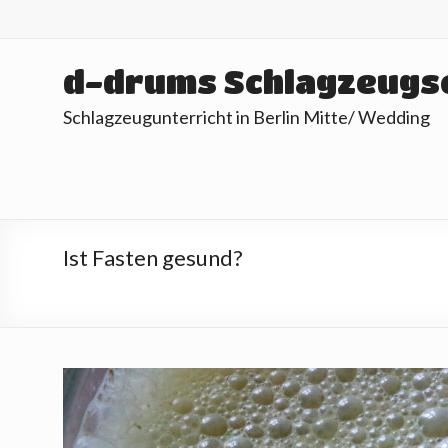
Skip
to
content
d-drums Schlagzeugs
Schlagzeugunterricht in Berlin Mitte/ Wedding
Ist Fasten gesund?