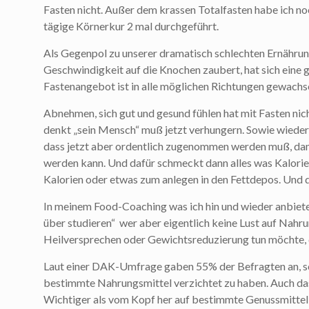
Fasten nicht. Außer dem krassen Totalfasten habe ich noc
tägige Körnerkur 2 mal durchgeführt.
Als Gegenpol zu unserer dramatisch schlechten Ernährun
Geschwindigkeit auf die Knochen zaubert, hat sich eine
Fastenangebot ist in alle möglichen Richtungen gewachs
Abnehmen, sich gut und gesund fühlen hat mit Fasten nicht
denkt „sein Mensch“ muß jetzt verhungern. Sowie wieder
dass jetzt aber ordentlich zugenommen werden muß, dam
werden kann. Und dafür schmeckt dann alles was Kalorien
Kalorien oder etwas zum anlegen in den Fettdepos. Und d
In meinem Food-Coaching was ich hin und wieder anbiete
über studieren“ wer aber eigentlich keine Lust auf Nahr
Heilversprechen oder Gewichtsreduzierung tun möchte, 
Laut einer DAK-Umfrage gaben 55% der Befragten an, sc
bestimmte Nahrungsmittel verzichtet zu haben. Auch das 
Wichtiger als vom Kopf her auf bestimmte Genussmittel w