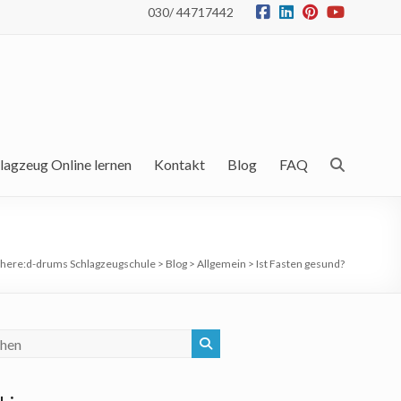
030/ 44717442
lagzeug Online lernen
Kontakt
Blog
FAQ
 here:
d-drums Schlagzeugschule
>
Blog
>
Allgemein
>
Ist Fasten gesund?