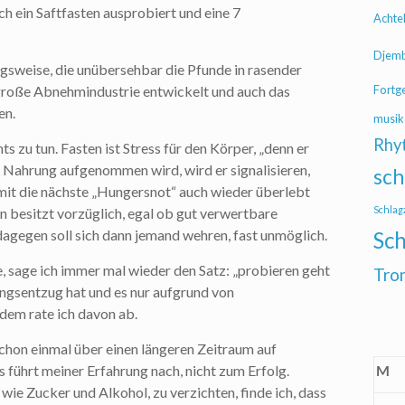
h ein Saftfasten ausprobiert und eine 7
Achte
Djem
gsweise, die unübersehbar die Pfunde in rasender
 große Abnehmindustrie entwickelt und auch das
Fortg
en.
musik
Rhy
s zu tun. Fasten ist Stress für den Körper, „denn er
 Nahrung aufgenommen wird, wird er signalisieren,
sch
it die nächste „Hungersnot“ auch wieder überlebt
Schlag
 besitzt vorzüglich, egal ob gut verwertbare
agegen soll sich dann jemand wehren, fast unmöglich.
Sch
, sage ich immer mal wieder den Satz: „probieren geht
Tro
ungsentzug hat und es nur aufgrund von
dem rate ich davon ab.
hon einmal über einen längeren Zeitraum auf
führt meiner Erfahrung nach, nicht zum Erfolg.
M
ie Zucker und Alkohol, zu verzichten, finde ich, dass