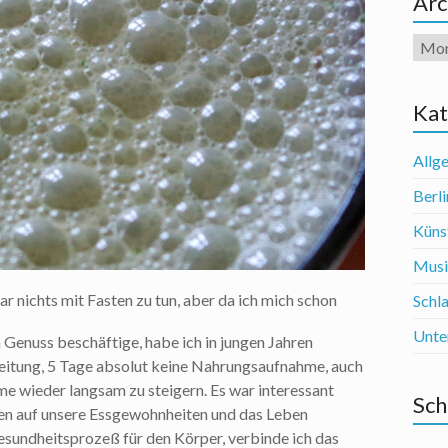
Arc
Arch
Kat
Allg
Berli
Künst
Mus
r nichts mit Fasten zu tun, aber da ich mich schon
Schl
Unte
Genuss beschäftige, habe ich in jungen Jahren
reitung, 5 Tage absolut keine Nahrungsaufnahme, auch
e wieder langsam zu steigern. Es war interessant
Sch
iven auf unsere Essgewohnheiten und das Leben
esundheitsprozeß für den Körper, verbinde ich das