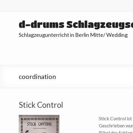
Skip
to
content
d-drums Schlagzeugs
Schlagzeugunterricht in Berlin Mitte/ Wedding
coordination
Stick Control
Stick Control is
Geschrieben wurd
Bibel des Schla