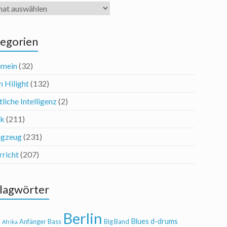
iv
egorien
emein
(32)
n Hilight
(132)
liche Intelligenz
(2)
ik
(211)
agzeug
(231)
rricht
(207)
lagwörter
Berlin
Blues
d-drums
l
Anfänger
Bass
Big Band
Afrika