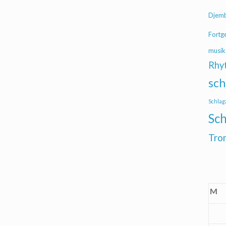
Djem
Fortg
musik
Rhy
sch
Schlag
Sch
Tro
M