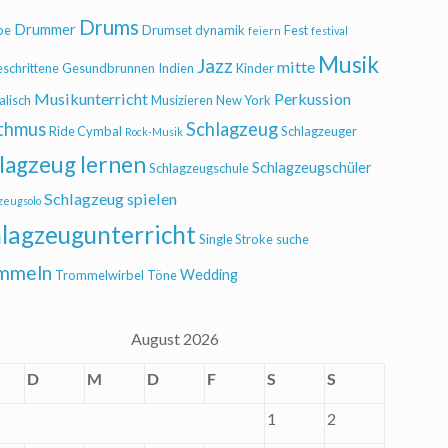
Drums
Drummer
be
Drumset
dynamik
Fest
feiern
festival
Musik
Jazz
mitte
eschrittene
Gesundbrunnen
Indien
Kinder
Musikunterricht
Perkussion
alisch
Musizieren
New York
thmus
Schlagzeug
Ride Cymbal
Schlagzeuger
Rock-Musik
lagzeug lernen
Schlagzeugschüler
Schlagzeugschule
Schlagzeug spielen
zeugsolo
lagzeugunterricht
Single Stroke
suche
mmeln
Wedding
Trommelwirbel
Töne
August 2026
D
M
D
F
S
S
1
2