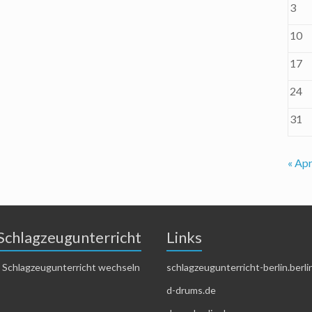
3
10
17
24
31
« Apr
Schlagzeugunterricht
Links
 Schlagzeugunterricht wechseln
schlagzeugunterricht-berlin.berli
d-drums.de