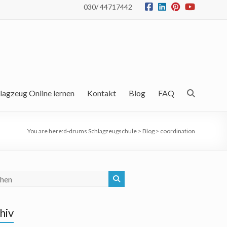
030/ 44717442
lagzeug Online lernen
Kontakt
Blog
FAQ
You are here:
d-drums Schlagzeugschule
>
Blog
>
coordination
hiv