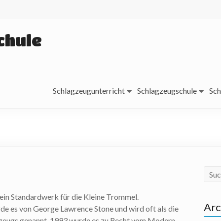
chule
Schlagzeugunterricht
Schlagzeugschule
Sch
t ein Standardwerk für die Kleine Trommel.
Arc
e es von George Lawrence Stone und wird oft als die
gzeugs genannt. 1993 wurde es zu Recht vom Modern