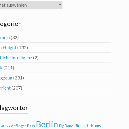
iv
egorien
emein
(32)
n Hilight
(132)
liche Intelligenz
(2)
ik
(211)
agzeug
(231)
rricht
(207)
lagwörter
Berlin
Blues
d-drums
l
Anfänger
Bass
Big Band
Afrika