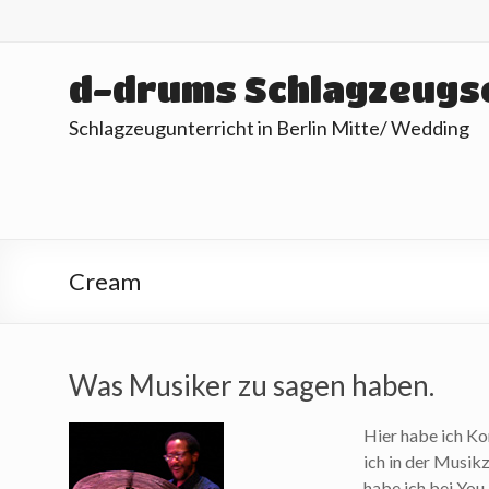
Skip
to
content
d-drums Schlagzeugs
Schlagzeugunterricht in Berlin Mitte/ Wedding
Cream
Was Musiker zu sagen haben.
Hier habe ich K
ich in der Musik
habe ich bei You