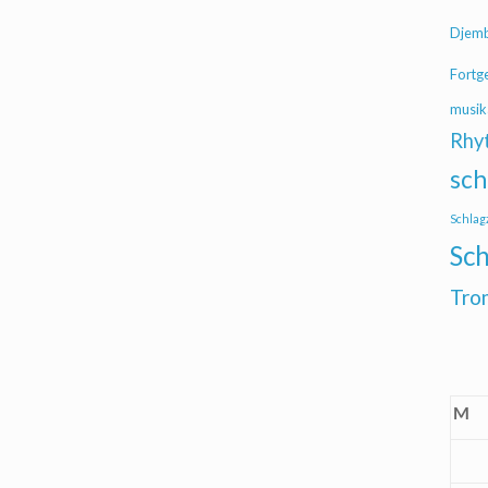
Djem
Fortg
musik
Rhy
sch
Schlag
Sch
Tro
M