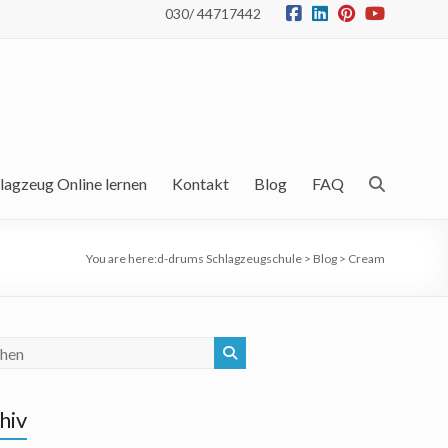
030/ 44717442
lagzeug Online lernen
Kontakt
Blog
FAQ
You are here:
d-drums Schlagzeugschule
>
Blog
>
Cream
hiv