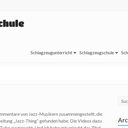
chule
Schlagzeugunterricht
Schlagzeugschule
Sch
ommentare von Jazz-Musikern zusammengestellt, die
Arc
zeitung „Jazz-Thing“ gefunden habe. Die Videos dazu
 Tube ausgesucht. Und ich habe mir erlaubt das Zitat