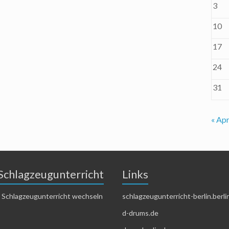
3
10
17
24
31
« Apr
Schlagzeugunterricht
Links
 Schlagzeugunterricht wechseln
schlagzeugunterricht-berlin.berli
d-drums.de