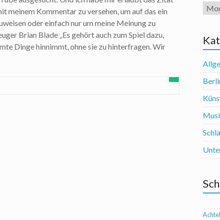
Arch
mit meinem Kommentar zu versehen, um auf das ein
zuweisen oder einfach nur um meine Meinung zu
euger Brian Blade „Es gehört auch zum Spiel dazu,
Kat
te Dinge hinnimmt, ohne sie zu hinterfragen. Wir
Allg
Berli
Künst
Mus
Schl
Unte
Sch
Achte