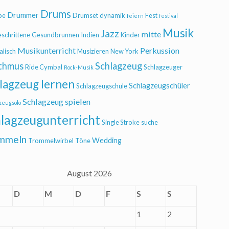
Drums
Drummer
be
Drumset
dynamik
Fest
feiern
festival
Musik
Jazz
mitte
eschrittene
Gesundbrunnen
Indien
Kinder
Musikunterricht
Perkussion
alisch
Musizieren
New York
thmus
Schlagzeug
Ride Cymbal
Schlagzeuger
Rock-Musik
lagzeug lernen
Schlagzeugschüler
Schlagzeugschule
Schlagzeug spielen
zeugsolo
lagzeugunterricht
Single Stroke
suche
mmeln
Wedding
Trommelwirbel
Töne
August 2026
D
M
D
F
S
S
1
2