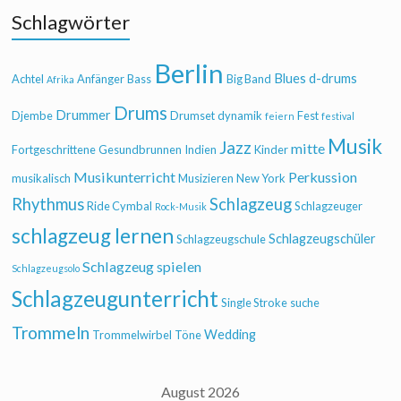
Schlagwörter
Berlin
Blues
d-drums
Achtel
Anfänger
Bass
Big Band
Afrika
Drums
Drummer
Djembe
Drumset
dynamik
Fest
feiern
festival
Musik
Jazz
mitte
Fortgeschrittene
Gesundbrunnen
Indien
Kinder
Musikunterricht
Perkussion
musikalisch
Musizieren
New York
Rhythmus
Schlagzeug
Ride Cymbal
Schlagzeuger
Rock-Musik
schlagzeug lernen
Schlagzeugschüler
Schlagzeugschule
Schlagzeug spielen
Schlagzeugsolo
Schlagzeugunterricht
Single Stroke
suche
Trommeln
Wedding
Trommelwirbel
Töne
August 2026