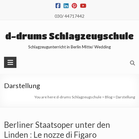
Skip
to
030/ 44717442
content
d-drums Schlagzeugschule
Schlagzeugunterricht in Berlin Mitte/ Wedding
Darstellung
You are here:
d-drums Schlagzeugschule
>
Blog
>
Darstellung
Berliner Staatsoper unter den
Linden : Le nozze di Figaro