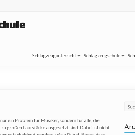
chule
Schlagzeugunterricht
Schlagzeugschule
Sch
t nur ein Problem für Musiker, sondern für alle, die
Arc
 zu großen Lautstärke ausgesetzt sind. Dabei ist nicht
uer entscheidend, sondern, wie z.B: bei Jägern, dass