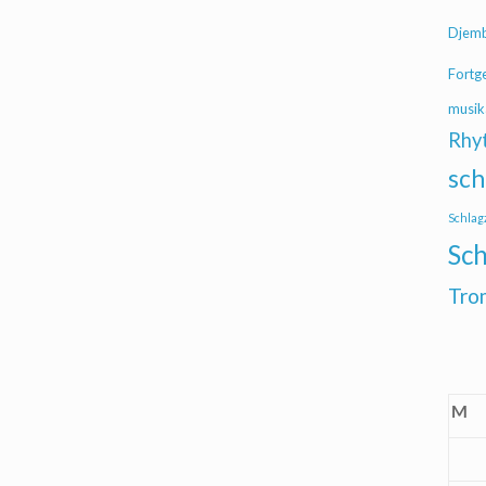
Djem
Fortg
musik
Rhy
sch
Schlag
Sch
Tro
M