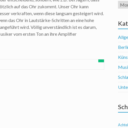
Arch
lötzlich auf das Ohr zukommt. Unser Ohr kann
besser verkraften, wenn diese langsam gesteigert wird.
wenn das Ohr in Lautstärke-Schritten an eine hohe
Kat
ngeführt wird. Völlig unverständlich ist es darum,
Musiker vom ersten Ton an ihre Amplifier
Allg
Berli
Künst
Mus
Schl
Unte
Sch
Achte