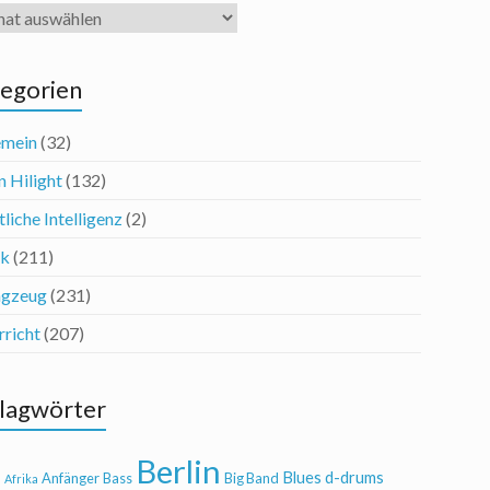
iv
egorien
emein
(32)
n Hilight
(132)
liche Intelligenz
(2)
ik
(211)
agzeug
(231)
rricht
(207)
lagwörter
Berlin
Blues
d-drums
l
Anfänger
Bass
Big Band
Afrika