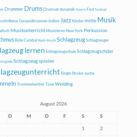
Drums
Drummer
be
Drumset
dynamik
Fest
feiern
festival
Musik
Jazz
mitte
eschrittene
Gesundbrunnen
Indien
Kinder
Musikunterricht
Perkussion
alisch
Musizieren
New York
thmus
Schlagzeug
Ride Cymbal
Schlagzeuger
Rock-Musik
lagzeug lernen
Schlagzeugschüler
Schlagzeugschule
Schlagzeug spielen
zeugsolo
lagzeugunterricht
Single Stroke
suche
mmeln
Wedding
Trommelwirbel
Töne
August 2026
D
M
D
F
S
S
1
2