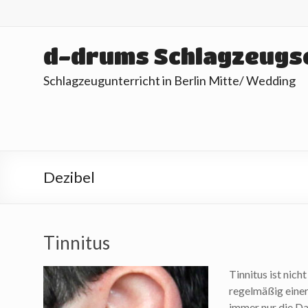
Skip
to
content
d-drums Schlagzeugs
Schlagzeugunterricht in Berlin Mitte/ Wedding
Dezibel
Tinnitus
Tinnitus ist nich
regelmäßig einer
immer nur die Da