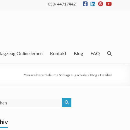
030/ 44717442
lagzeug Online lernen
Kontakt
Blog
FAQ
You are here:
d-drums Schlagzeugschule
>
Blog
>
Dezibel
hiv