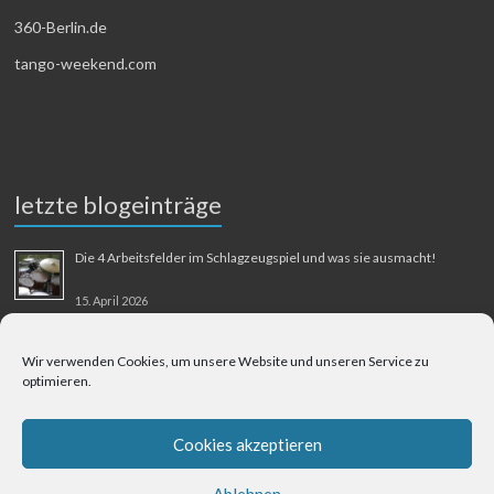
360-Berlin.de
tango-weekend.com
letzte blogeinträge
Die 4 Arbeitsfelder im Schlagzeugspiel und was sie ausmacht!
15. April 2026
MMM-Musik-Mensch-Maschine
Wir verwenden Cookies, um unsere Website und unseren Service zu
optimieren.
31. August 2025
Berliner Flughafen Tegel – Berlin-Bangkok
Cookies akzeptieren
1. August 2025
Ablehnen