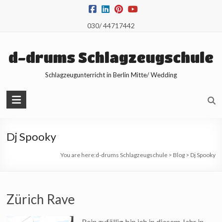
Skip
to
030/ 44717442
content
d-drums Schlagzeugschule
Schlagzeugunterricht in Berlin Mitte/ Wedding
Dj Spooky
You are here:
d-drums Schlagzeugschule
>
Blog
>
Dj Spooky
Zürich Rave
Rein zufällig bin ich in diesem Jahr in