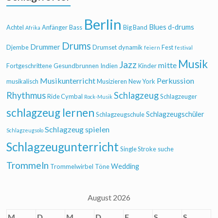
Berlin
Blues
d-drums
Achtel
Anfänger
Bass
Big Band
Afrika
Drums
Drummer
Djembe
Drumset
dynamik
Fest
feiern
festival
Musik
Jazz
mitte
Fortgeschrittene
Gesundbrunnen
Indien
Kinder
Musikunterricht
Perkussion
musikalisch
Musizieren
New York
Rhythmus
Schlagzeug
Ride Cymbal
Schlagzeuger
Rock-Musik
schlagzeug lernen
Schlagzeugschüler
Schlagzeugschule
Schlagzeug spielen
Schlagzeugsolo
Schlagzeugunterricht
Single Stroke
suche
Trommeln
Wedding
Trommelwirbel
Töne
August 2026
M
D
M
D
F
S
S