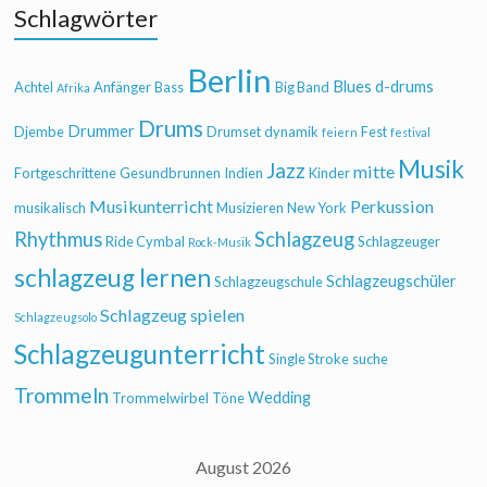
Schlagwörter
Berlin
Blues
d-drums
Achtel
Anfänger
Bass
Big Band
Afrika
Drums
Drummer
Djembe
Drumset
dynamik
Fest
feiern
festival
Musik
Jazz
mitte
Fortgeschrittene
Gesundbrunnen
Indien
Kinder
Musikunterricht
Perkussion
musikalisch
Musizieren
New York
Rhythmus
Schlagzeug
Ride Cymbal
Schlagzeuger
Rock-Musik
schlagzeug lernen
Schlagzeugschüler
Schlagzeugschule
Schlagzeug spielen
Schlagzeugsolo
Schlagzeugunterricht
Single Stroke
suche
Trommeln
Wedding
Trommelwirbel
Töne
August 2026