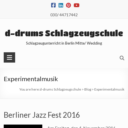
Skip
to
030/ 44717442
content
d-drums Schlagzeugschule
Schlagzeugunterricht in Berlin Mitte/ Wedding
Experimentalmusik
You are here:
d-drums Schlagzeugschule
>
Blog
>
Experimentalmusik
Berliner Jazz Fest 2016
Am Freitag, den 4. November 2016