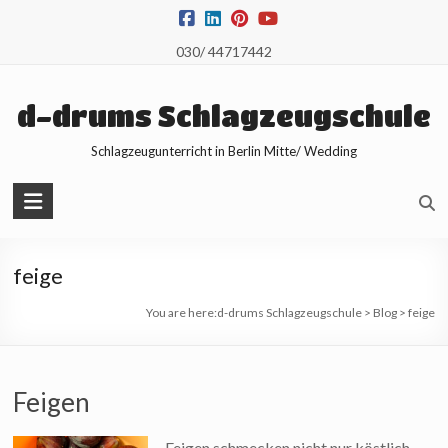
Skip
to
030/ 44717442
content
d-drums Schlagzeugschule
Schlagzeugunterricht in Berlin Mitte/ Wedding
feige
You are here:
d-drums Schlagzeugschule
>
Blog
>
feige
Feigen
Feigen schmecken nicht nur köstlich,