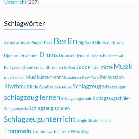
Unterricht
(207)
Schlagwörter
Berlin
Blues
d-drums
Achtel
Anfänger
Bass
Big Band
Afrika
Drums
Drummer
Djembe
Drumset
dynamik
Fest
feiern
festival
Musik
Jazz
mitte
Fortgeschrittene
Gesundbrunnen
Indien
Kinder
Musikunterricht
Perkussion
musikalisch
Musizieren
New York
Rhythmus
Schlagzeug
Ride Cymbal
Schlagzeuger
Rock-Musik
schlagzeug lernen
Schlagzeugschüler
Schlagzeugschule
Schlagzeug spielen
Schlagzeugsolo
Schlagzeugunterricht
Single Stroke
suche
Trommeln
Wedding
Trommelwirbel
Töne