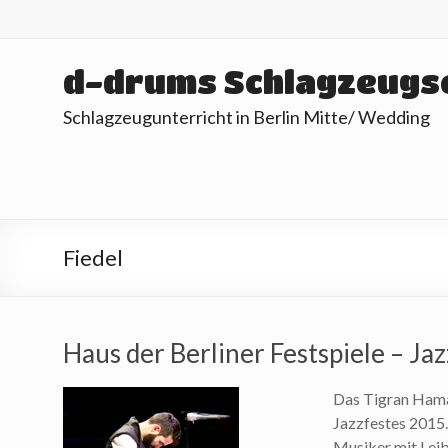
Skip
to
content
d-drums Schlagzeugs
Schlagzeugunterricht in Berlin Mitte/ Wedding
Fiedel
Haus der Berliner Festspiele – J
Das Tigran Hama
Jazzfestes 2015.
Musiker mit Leib