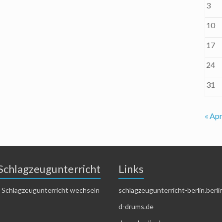
3
10
17
24
31
« Apr
Schlagzeugunterricht
Links
 Schlagzeugunterricht wechseln
schlagzeugunterricht-berlin.berli
d-drums.de