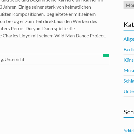
Arch
3 Jahren. Einige seiner stark von heimatlichen
ußten Kompositionen, begleitete er mit seinem
ion bezog er zum Teil direkt aus den Werken des
Kat
ters Petros Duryan. Dann spielte die
 Charles Lloyd mit seinem Wild Man Dance Project.
Allg
Berli
ug
,
Unterricht
Künst
Mus
Schl
Unte
Sch
Achte