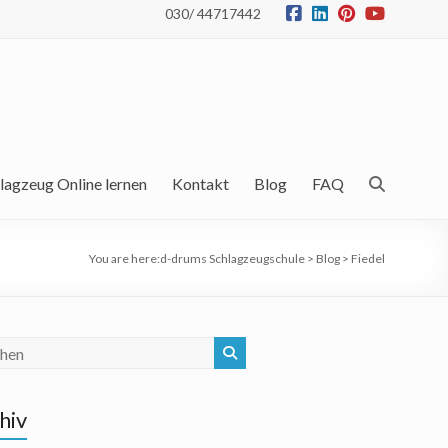
030/ 44717442
lagzeug Online lernen
Kontakt
Blog
FAQ
You are here:
d-drums Schlagzeugschule
>
Blog
>
Fiedel
hiv