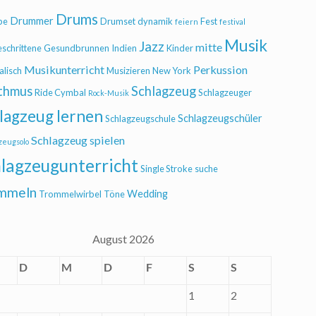
Drums
Drummer
be
Drumset
dynamik
Fest
feiern
festival
Musik
Jazz
mitte
eschrittene
Gesundbrunnen
Indien
Kinder
Musikunterricht
Perkussion
alisch
Musizieren
New York
thmus
Schlagzeug
Ride Cymbal
Schlagzeuger
Rock-Musik
lagzeug lernen
Schlagzeugschüler
Schlagzeugschule
Schlagzeug spielen
zeugsolo
lagzeugunterricht
Single Stroke
suche
mmeln
Wedding
Trommelwirbel
Töne
August 2026
D
M
D
F
S
S
1
2