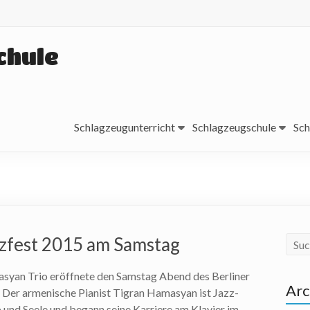
chule
Schlagzeugunterricht
Schlagzeugschule
Sch
azzfest 2015 am Samstag
syan Trio eröffnete den Samstag Abend des Berliner
Arc
 Der armenische Pianist Tigran Hamasyan ist Jazz-
 und Seele und begann seine Karriere am Klavier im