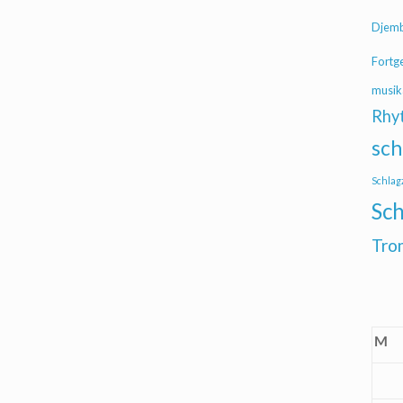
Djem
Fortg
musik
Rhy
sch
Schlag
Sch
Tro
M