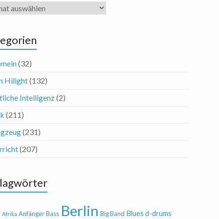
iv
egorien
emein
(32)
n Hilight
(132)
liche Intelligenz
(2)
ik
(211)
agzeug
(231)
rricht
(207)
lagwörter
Berlin
Blues
d-drums
l
Anfänger
Bass
Big Band
Afrika