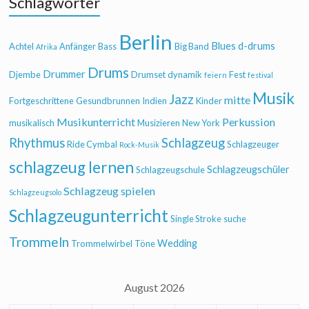
Schlagwörter
Berlin
Blues
d-drums
Achtel
Anfänger
Bass
Big Band
Afrika
Drums
Drummer
Djembe
Drumset
dynamik
Fest
feiern
festival
Musik
Jazz
mitte
Fortgeschrittene
Gesundbrunnen
Indien
Kinder
Musikunterricht
Perkussion
musikalisch
Musizieren
New York
Rhythmus
Schlagzeug
Ride Cymbal
Schlagzeuger
Rock-Musik
schlagzeug lernen
Schlagzeugschüler
Schlagzeugschule
Schlagzeug spielen
Schlagzeugsolo
Schlagzeugunterricht
Single Stroke
suche
Trommeln
Wedding
Trommelwirbel
Töne
August 2026