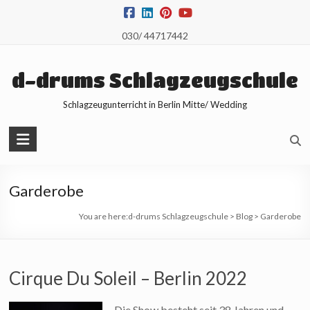
Skip
to
030/ 44717442
content
d-drums Schlagzeugschule
Schlagzeugunterricht in Berlin Mitte/ Wedding
Garderobe
You are here:
d-drums Schlagzeugschule
>
Blog
>
Garderobe
Cirque Du Soleil – Berlin 2022
Die Show besteht seit 38 Jahren und