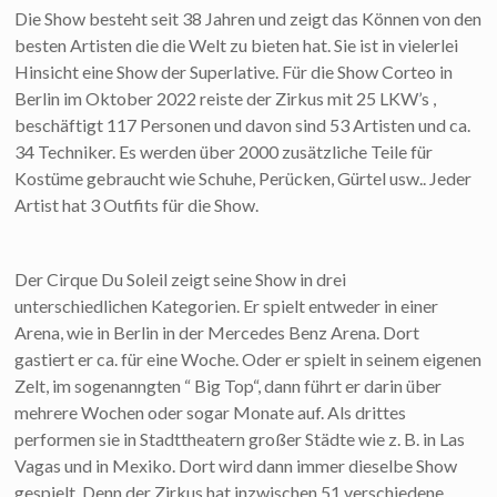
Die Show besteht seit 38 Jahren und zeigt das Können von den
besten Artisten die die Welt zu bieten hat. Sie ist in vielerlei
Hinsicht eine Show der Superlative. Für die Show Corteo in
Berlin im Oktober 2022 reiste der Zirkus mit 25 LKW’s ,
beschäftigt 117 Personen und davon sind 53 Artisten und ca.
34 Techniker. Es werden über 2000 zusätzliche Teile für
Kostüme gebraucht wie Schuhe, Perücken, Gürtel usw.. Jeder
Artist hat 3 Outfits für die Show.
Der Cirque Du Soleil zeigt seine Show in drei
unterschiedlichen Kategorien. Er spielt entweder in einer
Arena, wie in Berlin in der Mercedes Benz Arena. Dort
gastiert er ca. für eine Woche. Oder er spielt in seinem eigenen
Zelt, im sogenanngten “ Big Top“, dann führt er darin über
mehrere Wochen oder sogar Monate auf. Als drittes
performen sie in Stadttheatern großer Städte wie z. B. in Las
Vagas und in Mexiko. Dort wird dann immer dieselbe Show
gespielt. Denn der Zirkus hat inzwischen 51 verschiedene