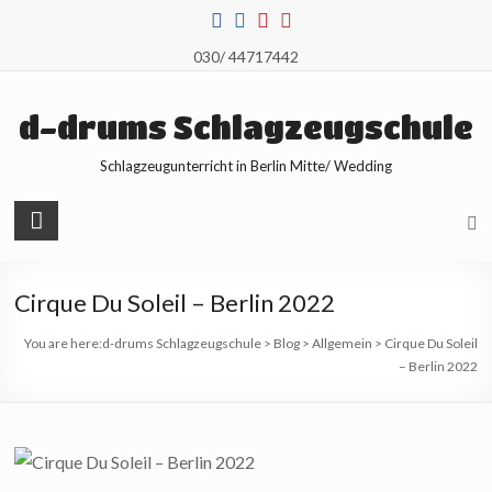
Skip
to
030/ 44717442
content
d-drums Schlagzeugschule
Schlagzeugunterricht in Berlin Mitte/ Wedding
Cirque Du Soleil – Berlin 2022
You are here:
d-drums Schlagzeugschule
>
Blog
>
Allgemein
>
Cirque Du Soleil
– Berlin 2022