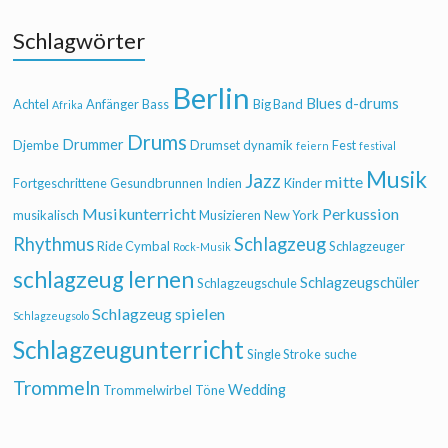
Schlagwörter
Berlin
Blues
d-drums
Achtel
Anfänger
Bass
Big Band
Afrika
Drums
Drummer
Djembe
Drumset
dynamik
Fest
feiern
festival
Musik
Jazz
mitte
Fortgeschrittene
Gesundbrunnen
Indien
Kinder
Musikunterricht
Perkussion
musikalisch
Musizieren
New York
Rhythmus
Schlagzeug
Ride Cymbal
Schlagzeuger
Rock-Musik
schlagzeug lernen
Schlagzeugschüler
Schlagzeugschule
Schlagzeug spielen
Schlagzeugsolo
Schlagzeugunterricht
Single Stroke
suche
Trommeln
Wedding
Trommelwirbel
Töne