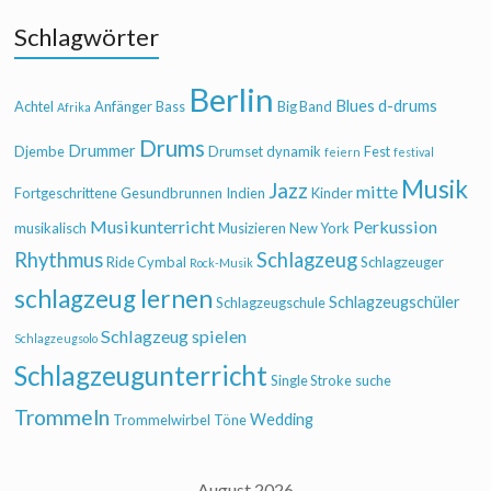
Schlagwörter
Berlin
Blues
d-drums
Achtel
Anfänger
Bass
Big Band
Afrika
Drums
Drummer
Djembe
Drumset
dynamik
Fest
feiern
festival
Musik
Jazz
mitte
Fortgeschrittene
Gesundbrunnen
Indien
Kinder
Musikunterricht
Perkussion
musikalisch
Musizieren
New York
Rhythmus
Schlagzeug
Ride Cymbal
Schlagzeuger
Rock-Musik
schlagzeug lernen
Schlagzeugschüler
Schlagzeugschule
Schlagzeug spielen
Schlagzeugsolo
Schlagzeugunterricht
Single Stroke
suche
Trommeln
Wedding
Trommelwirbel
Töne
August 2026