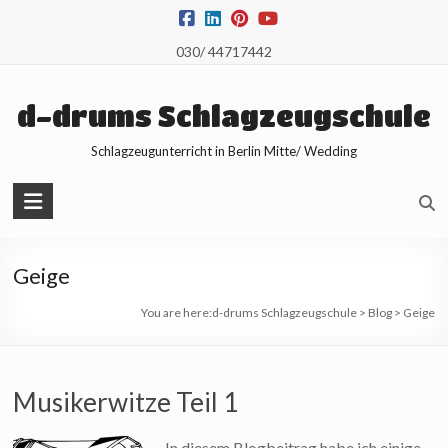
Skip
to
030/ 44717442
content
d-drums Schlagzeugschule
Schlagzeugunterricht in Berlin Mitte/ Wedding
Geige
You are here:
d-drums Schlagzeugschule
>
Blog
>
Geige
Musikerwitze Teil 1
In diesem Blogbeitrag habe ich einige