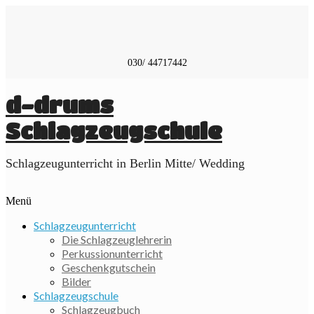
Skip
to
content
030/ 44717442
d-drums
Schlagzeugschule
Schlagzeugunterricht in Berlin Mitte/ Wedding
Menü
Schlagzeugunterricht
Die Schlagzeuglehrerin
Perkussionunterricht
Geschenkgutschein
Bilder
Schlagzeugschule
Schlagzeugbuch