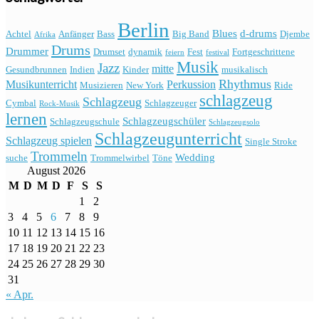
Berlin
Blues
d-drums
Achtel
Anfänger
Bass
Big Band
Djembe
Afrika
Drums
Drummer
Drumset
dynamik
Fest
Fortgeschrittene
feiern
festival
Musik
Jazz
mitte
Gesundbrunnen
Indien
Kinder
musikalisch
Rhythmus
Musikunterricht
Perkussion
Musizieren
New York
Ride
schlagzeug
Schlagzeug
Cymbal
Schlagzeuger
Rock-Musik
lernen
Schlagzeugschüler
Schlagzeugschule
Schlagzeugsolo
Schlagzeugunterricht
Schlagzeug spielen
Single Stroke
Trommeln
Wedding
suche
Trommelwirbel
Töne
August 2026
M
D
M
D
F
S
S
1
2
3
4
5
6
7
8
9
10
11
12
13
14
15
16
17
18
19
20
21
22
23
24
25
26
27
28
29
30
31
« Apr.