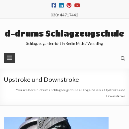
Skip
to
030/ 44717442
content
d-drums Schlagzeugschule
Schlagzeugunterricht in Berlin Mitte/ Wedding
Upstroke und Downstroke
You are here:
d-drums Schlagzeugschule
>
Blog
>
Musik
>
Upstroke und
Downstroke