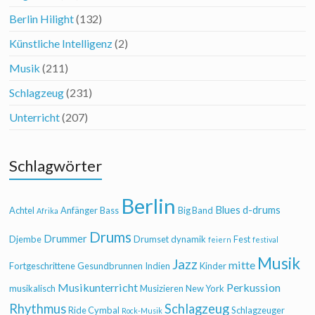
Berlin Hilight
(132)
Künstliche Intelligenz
(2)
Musik
(211)
Schlagzeug
(231)
Unterricht
(207)
Schlagwörter
Berlin
Blues
d-drums
Achtel
Anfänger
Bass
Big Band
Afrika
Drums
Drummer
Djembe
Drumset
dynamik
Fest
feiern
festival
Musik
Jazz
mitte
Fortgeschrittene
Gesundbrunnen
Indien
Kinder
Musikunterricht
Perkussion
musikalisch
Musizieren
New York
Rhythmus
Schlagzeug
Ride Cymbal
Schlagzeuger
Rock-Musik