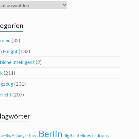
iv
egorien
emein
(32)
n Hilight
(132)
liche Intelligenz
(2)
ik
(211)
agzeug
(231)
rricht
(207)
lagwörter
Berlin
Blues
d-drums
l
Anfänger
Bass
Big Band
Afrika