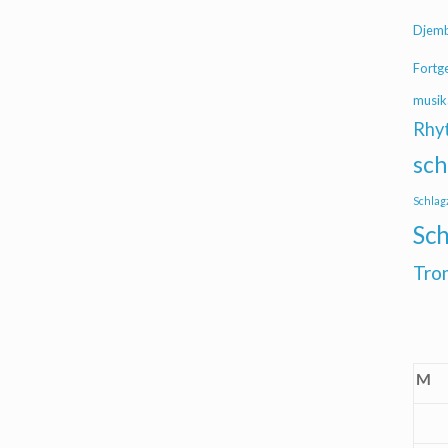
Djem
Fortg
musik
Rhy
sch
Schlag
Sch
Tro
M