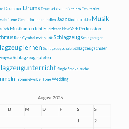
Drums
Drummer
be
Drumset
dynamik
Fest
feiern
festival
Musik
Jazz
mitte
eschrittene
Gesundbrunnen
Indien
Kinder
Musikunterricht
Perkussion
alisch
Musizieren
New York
thmus
Schlagzeug
Ride Cymbal
Schlagzeuger
Rock-Musik
lagzeug lernen
Schlagzeugschüler
Schlagzeugschule
Schlagzeug spielen
zeugsolo
lagzeugunterricht
Single Stroke
suche
mmeln
Wedding
Trommelwirbel
Töne
August 2026
D
M
D
F
S
S
1
2