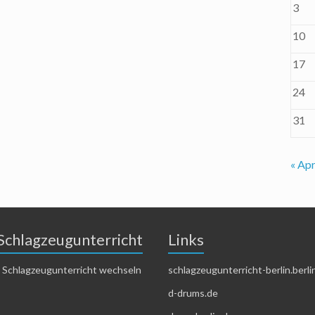
3
10
17
24
31
« Apr
Schlagzeugunterricht
Links
 Schlagzeugunterricht wechseln
schlagzeugunterricht-berlin.berli
d-drums.de