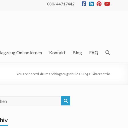
030/ 44717442
lagzeug Online lernen
Kontakt
Blog
FAQ
You are here:
d-drums Schlagzeugschule
>
Blog
>
Gitarrentrio
hiv