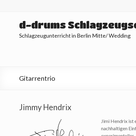
Skip
to
content
d-drums Schlagzeugs
Schlagzeugunterricht in Berlin Mitte/ Wedding
Gitarrentrio
Jimmy Hendrix
Jimi Hendrix ist
nachhaltigen Ein
experimentelles, 