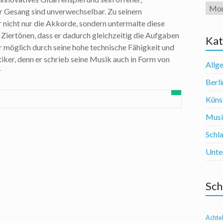
Arch
 Gesang sind unverwechselbar. Zu seinem
r nicht nur die Akkorde, sondern untermalte diese
t Ziertönen, dass er dadurch gleichzeitig die Aufgaben
Kat
r möglich durch seine hohe technische Fähigkeit und
etiker, denn er schrieb seine Musik auch in Form von
Allg
r
Berli
t
Künst
Mus
Schl
Unte
Sch
Achte