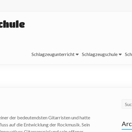
chule
Schlagzeugunterricht
Schlagzeugschule
Sch
 einer der bedeutendsten Gitarristen und hatte
Arc
fluss auf die Entwicklung der Rockmusik. Sein
innovatives Gitarrenspiel und sein offener,