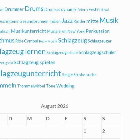
Drums
Drummer
be
Drumset
dynamik
Fest
feiern
festival
Musik
Jazz
mitte
eschrittene
Gesundbrunnen
Indien
Kinder
Musikunterricht
Perkussion
alisch
Musizieren
New York
thmus
Schlagzeug
Ride Cymbal
Schlagzeuger
Rock-Musik
lagzeug lernen
Schlagzeugschüler
Schlagzeugschule
Schlagzeug spielen
zeugsolo
lagzeugunterricht
Single Stroke
suche
mmeln
Wedding
Trommelwirbel
Töne
August 2026
D
M
D
F
S
S
1
2