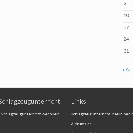
3
10
17
24
31
« Apr
Schlagzeugunterricht
Links
 Schlagzeugunterricht wechseln
schlagzeugunterricht-berlin.berli
d-drums.de