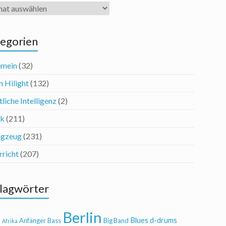
iv
egorien
emein
(32)
n Hilight
(132)
liche Intelligenz
(2)
ik
(211)
agzeug
(231)
rricht
(207)
lagwörter
Berlin
Blues
d-drums
l
Anfänger
Bass
Big Band
Afrika