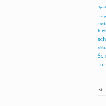
Djem
Fortg
musik
Rhy
sch
Schlag
Sch
Tro
M