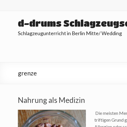
Skip
to
content
d-drums Schlagzeugs
Schlagzeugunterricht in Berlin Mitte/ Wedding
grenze
Nahrung als Medizin
Die meisten Men
triftigen Grund g
Allergien oder 