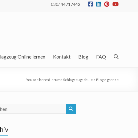
030/ 44717442
lagzeug Online lernen
Kontakt
Blog
FAQ
You are here:
d-drums Schlagzeugschule
>
Blog
>
grenze
hiv