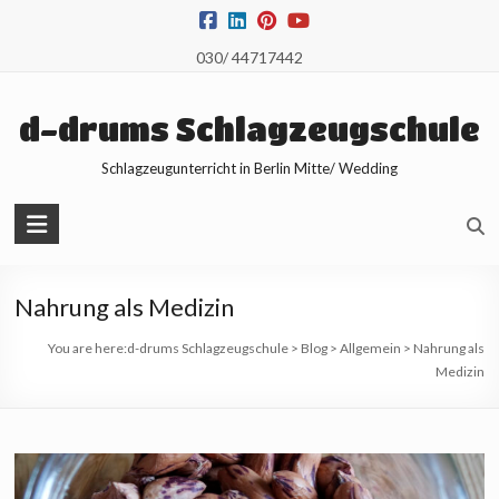
Skip
to
030/ 44717442
content
d-drums Schlagzeugschule
Schlagzeugunterricht in Berlin Mitte/ Wedding
Nahrung als Medizin
You are here:
d-drums Schlagzeugschule
>
Blog
>
Allgemein
>
Nahrung als
Medizin