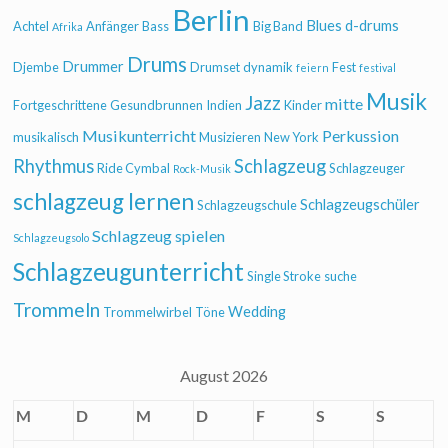
Berlin
Blues
d-drums
Achtel
Anfänger
Bass
Big Band
Afrika
Drums
Drummer
Djembe
Drumset
dynamik
Fest
feiern
festival
Musik
Jazz
mitte
Fortgeschrittene
Gesundbrunnen
Indien
Kinder
Musikunterricht
Perkussion
musikalisch
Musizieren
New York
Rhythmus
Schlagzeug
Ride Cymbal
Schlagzeuger
Rock-Musik
schlagzeug lernen
Schlagzeugschüler
Schlagzeugschule
Schlagzeug spielen
Schlagzeugsolo
Schlagzeugunterricht
Single Stroke
suche
Trommeln
Wedding
Trommelwirbel
Töne
August 2026
M
D
M
D
F
S
S