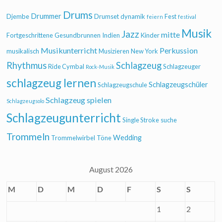
Drums
Drummer
Djembe
Drumset
dynamik
Fest
feiern
festival
Musik
Jazz
mitte
Fortgeschrittene
Gesundbrunnen
Indien
Kinder
Musikunterricht
Perkussion
musikalisch
Musizieren
New York
Rhythmus
Schlagzeug
Ride Cymbal
Schlagzeuger
Rock-Musik
schlagzeug lernen
Schlagzeugschüler
Schlagzeugschule
Schlagzeug spielen
Schlagzeugsolo
Schlagzeugunterricht
Single Stroke
suche
Trommeln
Wedding
Trommelwirbel
Töne
August 2026
M
D
M
D
F
S
S
1
2