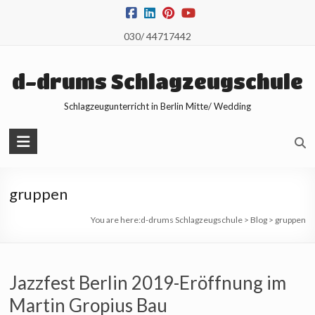
Skip
to
030/ 44717442
content
d-drums Schlagzeugschule
Schlagzeugunterricht in Berlin Mitte/ Wedding
gruppen
You are here:
d-drums Schlagzeugschule
>
Blog
>
gruppen
Jazzfest Berlin 2019-Eröffnung im
Martin Gropius Bau