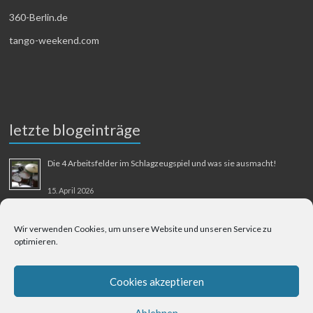
360-Berlin.de
tango-weekend.com
letzte blogeinträge
Die 4 Arbeitsfelder im Schlagzeugspiel und was sie ausmacht!
15. April 2026
MMM-Musik-Mensch-Maschine
Wir verwenden Cookies, um unsere Website und unseren Service zu
optimieren.
31. August 2025
Berliner Flughafen Tegel – Berlin-Bangkok
Cookies akzeptieren
1. August 2025
Ablehnen