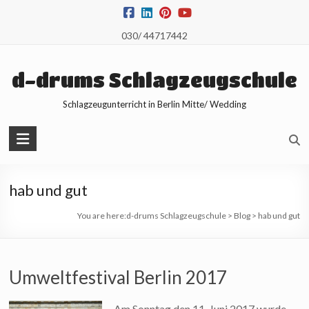
Skip
to
030/ 44717442
content
d-drums Schlagzeugschule
Schlagzeugunterricht in Berlin Mitte/ Wedding
hab und gut
You are here:
d-drums Schlagzeugschule
>
Blog
>
hab und gut
Umweltfestival Berlin 2017
Am Sonntag den 11. Juni 2017 wurde