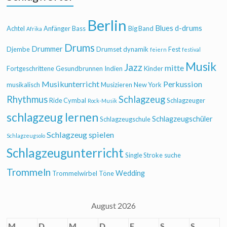
Berlin
Blues
d-drums
Achtel
Anfänger
Bass
Big Band
Afrika
Drums
Drummer
Djembe
Drumset
dynamik
Fest
feiern
festival
Musik
Jazz
mitte
Fortgeschrittene
Gesundbrunnen
Indien
Kinder
Musikunterricht
Perkussion
musikalisch
Musizieren
New York
Rhythmus
Schlagzeug
Ride Cymbal
Schlagzeuger
Rock-Musik
schlagzeug lernen
Schlagzeugschüler
Schlagzeugschule
Schlagzeug spielen
Schlagzeugsolo
Schlagzeugunterricht
Single Stroke
suche
Trommeln
Wedding
Trommelwirbel
Töne
August 2026
M
D
M
D
F
S
S