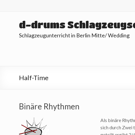
Skip
to
content
d-drums Schlagzeugs
Schlagzeugunterricht in Berlin Mitte/ Wedding
Half-Time
Binäre Rhythmen
Als binäre Rhyt
sich durch Zwei t
geteilt ergibt 2/