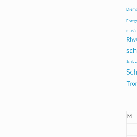
Djem
Fortg
musik
Rhy
sch
Schlag
Sch
Tro
M