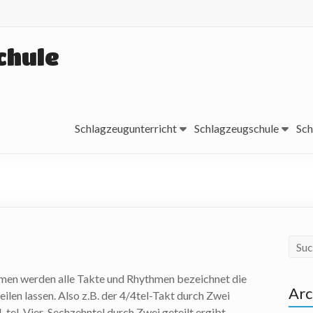
chule
Schlagzeugunterricht
Schlagzeugschule
Sch
hmen werden alle Takte und Rhythmen bezeichnet die
Arc
eilen lassen. Also z.B. der 4/4tel-Takt durch Zwei
4-tel, Vier-Sechzehntel durch Zwei geteilt ergibt