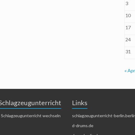
3
10
17
24
31
« Apr
Schlagzeugunterricht
Links
 Schlagzeugunterricht wechseln
schlagzeugunterricht-berlin.berli
d-drums.de