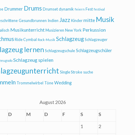
Drums
Drummer
be
Drumset
dynamik
Fest
feiern
festival
Musik
Jazz
mitte
eschrittene
Gesundbrunnen
Indien
Kinder
Musikunterricht
Perkussion
alisch
Musizieren
New York
thmus
Schlagzeug
Ride Cymbal
Schlagzeuger
Rock-Musik
lagzeug lernen
Schlagzeugschüler
Schlagzeugschule
Schlagzeug spielen
zeugsolo
lagzeugunterricht
Single Stroke
suche
mmeln
Wedding
Trommelwirbel
Töne
August 2026
D
M
D
F
S
S
1
2