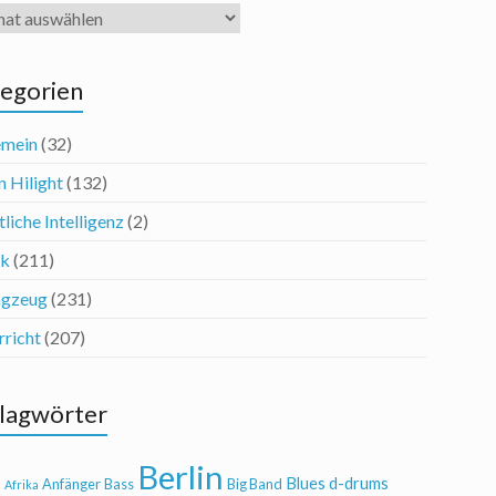
iv
egorien
emein
(32)
n Hilight
(132)
liche Intelligenz
(2)
ik
(211)
agzeug
(231)
rricht
(207)
lagwörter
Berlin
Blues
d-drums
l
Anfänger
Bass
Big Band
Afrika