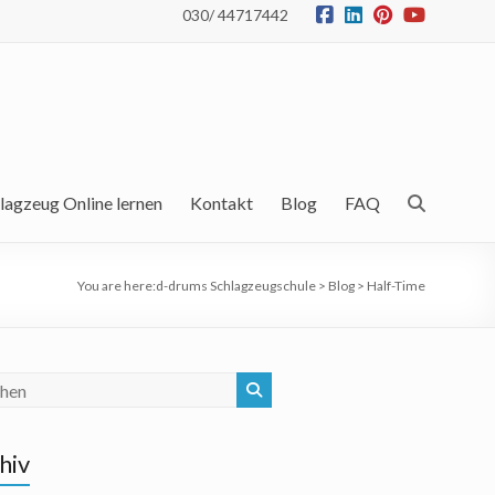
030/ 44717442
lagzeug Online lernen
Kontakt
Blog
FAQ
You are here:
d-drums Schlagzeugschule
>
Blog
>
Half-Time
hiv