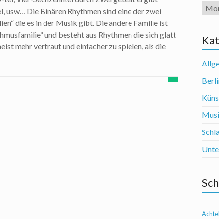
Arch
, usw… Die Binären Rhythmen sind eine der zwei
n“ die es in der Musik gibt. Die andere Familie ist
thmusfamilie“ und besteht aus Rhythmen die sich glatt
Kat
eist mehr vertraut und einfacher zu spielen, als die
Allg
Berli
Künst
Mus
Schl
Unte
Sch
Achte