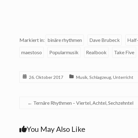
Markiert in:
binäre rhythmen
Dave Brubeck
Half
maestoso
Popularmusik
Realbook
Take Five
26. Oktober 2017
Musik
,
Schlagzeug
,
Unterricht
←
Ternäre Rhythmen – Viertel, Achtel, Sechzehntel
You May Also Like