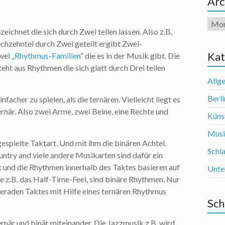
Arc
Arch
chnet die sich durch Zwei teilen lassen. Also z.B.
echzehntel durch Zwei geteilt ergibt Zwei-
Kat
wei „
Rhythmus-Familien
“ die es in der Musik gibt. Die
eht aus Rhythmen die sich glatt durch Drei teilen
Allg
Berli
acher zu spielen, als die ternären. Vielleicht liegt es
ernär. Also zwei Arme, zwei Beine, eine Rechte und
Künst
Mus
gespielte Taktart. Und mit ihm die binären Achtel.
Schl
ntry and viele andere Musikarten sind dafür ein
t und die Rhythmen innerhalb des Taktes basieren auf
Unte
e z.B. das Half-Time-Feel, sind binäre Rhythmen. Nur
 geraden Taktes mit Hilfe eines ternären Rhythmus
Sch
rnär und binär miteinander. Die Jazzmusik z.B. wird