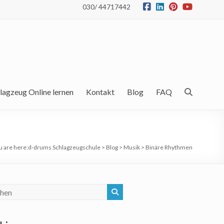
030/ 44717442
lagzeug Online lernen
Kontakt
Blog
FAQ
u are here:
d-drums Schlagzeugschule
>
Blog
>
Musik
>
Binäre Rhythmen