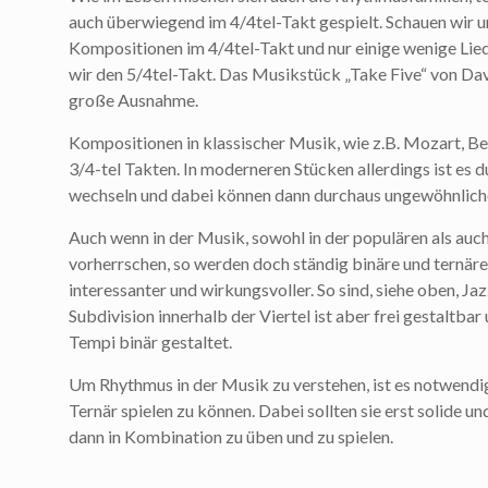
auch überwiegend im 4/4tel-Takt gespielt. Schauen wir u
Kompositionen im 4/4tel-Takt und nur einige wenige Lied
wir den 5/4tel-Takt. Das Musikstück „Take Five“ von Dave
große Ausnahme.
Kompositionen in klassischer Musik, wie z.B. Mozart, B
3/4-tel Takten. In moderneren Stücken allerdings ist es d
wechseln und dabei können dann durchaus ungewöhnliche
Auch wenn in der Musik, sowohl in der populären als auch
vorherrschen, so werden doch ständig binäre und ternä
interessanter und wirkungsvoller. So sind, siehe oben, Ja
Subdivision innerhalb der Viertel ist aber frei gestaltbar
Tempi binär gestaltet.
Um Rhythmus in der Musik zu verstehen, ist es notwend
Ternär spielen zu können. Dabei sollten sie erst solide 
dann in Kombination zu üben und zu spielen.