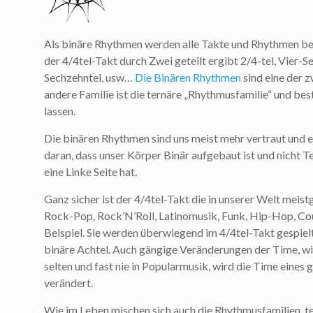
Als binäre Rhythmen werden alle Takte und Rhythmen bezei
der 4/4tel-Takt durch Zwei geteilt ergibt 2/4-tel, Vier-S
Sechzehntel, usw…
Die Binären Rhythmen
sind eine der z
andere Familie ist die ternäre „Rhythmusfamilie“ und best
lassen.
Die binären Rhythmen sind uns meist mehr vertraut und einf
daran, dass unser Körper Binär aufgebaut ist und nicht T
eine Linke Seite hat.
Ganz sicher ist der 4/4tel-Takt die in unserer Welt meist
Rock-Pop, Rock’N’Roll, Latinomusik, Funk, Hip-Hop, Cou
Beispiel. Sie werden überwiegend im 4/4tel-Takt gespiel
binäre Achtel. Auch gängige Veränderungen der Time, wi
selten und fast nie in Popularmusik, wird die Time eines
verändert.
Wie im Leben mischen sich auch die Rhythmusfamilien, te