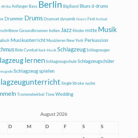
Berlin
Blues
d-drums
l
Anfänger
Bass
Big Band
Afrika
Drums
Drummer
be
Drumset
dynamik
Fest
feiern
festival
Musik
Jazz
mitte
eschrittene
Gesundbrunnen
Indien
Kinder
Musikunterricht
Perkussion
alisch
Musizieren
New York
thmus
Schlagzeug
Ride Cymbal
Schlagzeuger
Rock-Musik
lagzeug lernen
Schlagzeugschüler
Schlagzeugschule
Schlagzeug spielen
zeugsolo
lagzeugunterricht
Single Stroke
suche
mmeln
Wedding
Trommelwirbel
Töne
August 2026
D
M
D
F
S
S