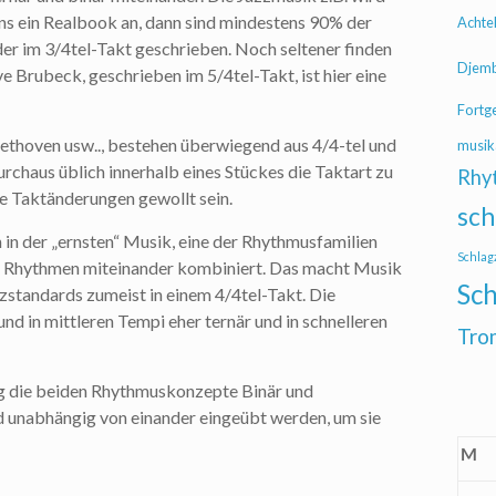
ns ein Realbook an, dann sind mindestens 90% der
Achte
er im 3/4tel-Takt geschrieben. Noch seltener finden
Djem
 Brubeck, geschrieben im 5/4tel-Takt, ist hier eine
Fortg
eethoven usw.., bestehen überwiegend aus 4/4-tel und
musik
urchaus üblich innerhalb eines Stückes die Taktart zu
Rhy
 Taktänderungen gewollt sein.
sch
 in der „ernsten“ Musik, eine der Rhythmusfamilien
Schlag
re Rhythmen miteinander kombiniert. Das macht Musik
Sch
zzstandards zumeist in einem 4/4tel-Takt. Die
 und in mittleren Tempi eher ternär und in schnelleren
Tro
ig die beiden Rhythmuskonzepte Binär und
und unabhängig von einander eingeübt werden, um sie
M