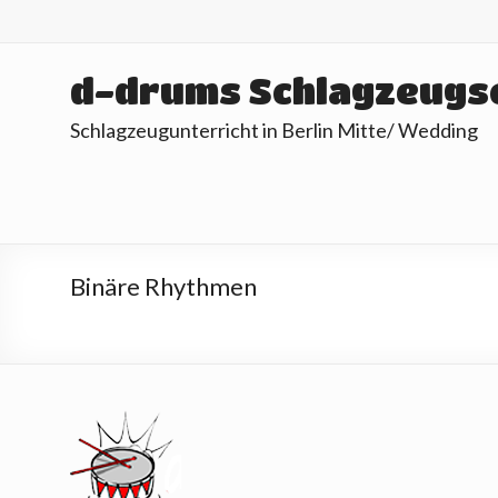
Skip
to
content
d-drums Schlagzeugs
Schlagzeugunterricht in Berlin Mitte/ Wedding
Binäre Rhythmen