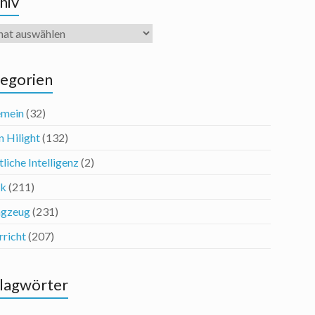
hiv
iv
egorien
emein
(32)
n Hilight
(132)
liche Intelligenz
(2)
ik
(211)
agzeug
(231)
rricht
(207)
lagwörter