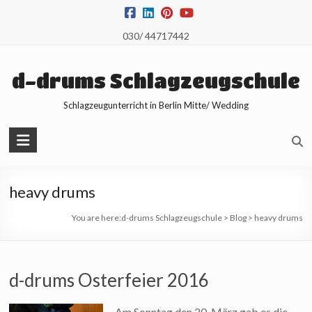
Skip
to
030/ 44717442
content
d-drums Schlagzeugschule
Schlagzeugunterricht in Berlin Mitte/ Wedding
heavy drums
You are here:
d-drums Schlagzeugschule
>
Blog
>
heavy drums
d-drums Osterfeier 2016
Am Sonntag den 20. März gab es die