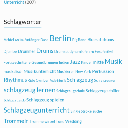
Unterricht
(207)
Schlagwörter
Berlin
Blues
d-drums
Achtel
Anfänger
Bass
Big Band
Afrika
Drums
Drummer
Djembe
Drumset
dynamik
Fest
feiern
festival
Musik
Jazz
mitte
Fortgeschrittene
Gesundbrunnen
Indien
Kinder
Musikunterricht
Perkussion
musikalisch
Musizieren
New York
Rhythmus
Schlagzeug
Ride Cymbal
Schlagzeuger
Rock-Musik
schlagzeug lernen
Schlagzeugschüler
Schlagzeugschule
Schlagzeug spielen
Schlagzeugsolo
Schlagzeugunterricht
Single Stroke
suche
Trommeln
Wedding
Trommelwirbel
Töne