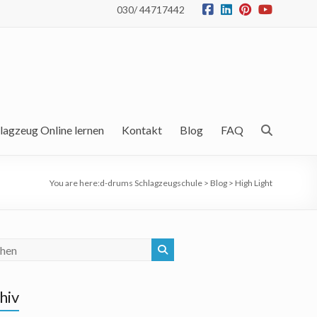
030/ 44717442
lagzeug Online lernen
Kontakt
Blog
FAQ
You are here:
d-drums Schlagzeugschule
>
Blog
>
High Light
hiv