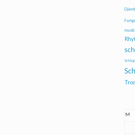
Djem
Fortg
musik
Rhy
sch
Schlag
Sch
Tro
M