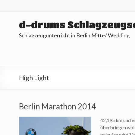
Skip
to
content
d-drums Schlagzeugs
Schlagzeugunterricht in Berlin Mitte/ Wedding
High Light
Berlin Marathon 2014
42,195 km und ei
überbringen woll
gelaufen wird ? 