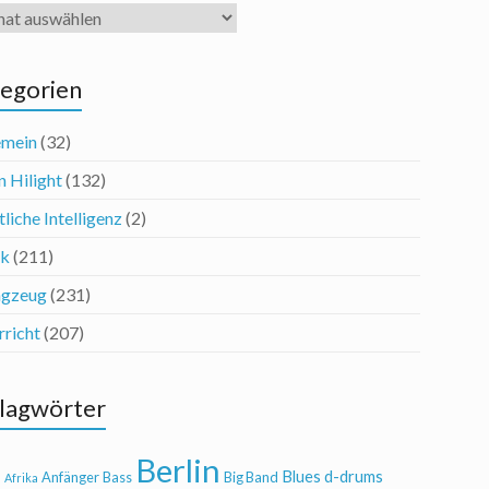
iv
egorien
emein
(32)
n Hilight
(132)
liche Intelligenz
(2)
ik
(211)
agzeug
(231)
rricht
(207)
lagwörter
Berlin
Blues
d-drums
l
Anfänger
Bass
Big Band
Afrika