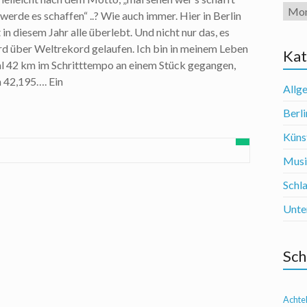
Arch
 werde es schaffen“ ..? Wie auch immer. Hier in Berlin
n diesem Jahr alle überlebt. Und nicht nur das, es
d über Weltrekord gelaufen. Ich bin in meinem Leben
Kat
mal 42 km im Schritttempo an einem Stück gegangen,
 42,195…. Ein
Allg
Berli
Künst
Mus
Schl
Unte
Sch
Achte