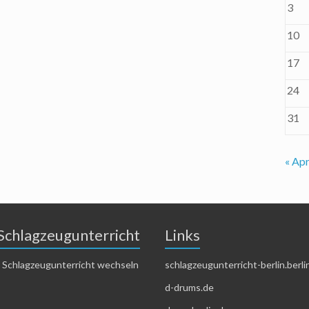
3
10
17
24
31
« Apr
Schlagzeugunterricht
Links
 Schlagzeugunterricht wechseln
schlagzeugunterricht-berlin.berli
d-drums.de