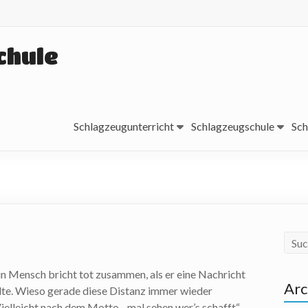
chule
Schlagzeugunterricht
Schlagzeugschule
Sch
n Mensch bricht tot zusammen, als er eine Nachricht
Arc
te. Wieso gerade diese Distanz immer wieder
Vielleicht nach dem Motto, „mal sehen wer’s schafft“