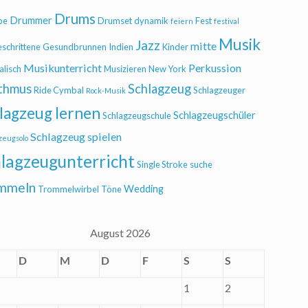
Drums
Drummer
be
Drumset
dynamik
Fest
feiern
festival
Musik
Jazz
mitte
eschrittene
Gesundbrunnen
Indien
Kinder
Musikunterricht
Perkussion
alisch
Musizieren
New York
thmus
Schlagzeug
Ride Cymbal
Schlagzeuger
Rock-Musik
lagzeug lernen
Schlagzeugschüler
Schlagzeugschule
Schlagzeug spielen
zeugsolo
lagzeugunterricht
Single Stroke
suche
mmeln
Wedding
Trommelwirbel
Töne
August 2026
D
M
D
F
S
S
1
2