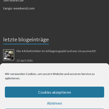
360-Berlin.de
tango-weekend.com
letzte blogeinträge
Die 4 Arbeitsfelder im Schlagzeugspiel und was sie ausmacht!
15. April 2026
MMM-Musik-Mensch-Maschine
Wir verwenden Cookies, um unsere Website und unseren Service zu
optimieren.
31. August 2025
Berliner Flughafen Tegel – Berlin-Bangkok
Cookies akzeptieren
1. August 2025
Ablehnen