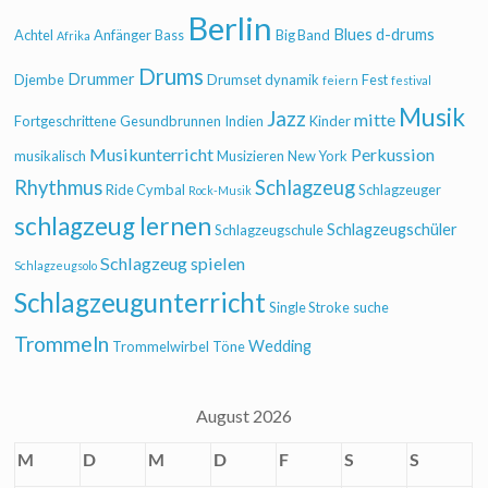
Berlin
Blues
d-drums
Achtel
Anfänger
Bass
Big Band
Afrika
Drums
Drummer
Djembe
Drumset
dynamik
Fest
feiern
festival
Musik
Jazz
mitte
Fortgeschrittene
Gesundbrunnen
Indien
Kinder
Musikunterricht
Perkussion
musikalisch
Musizieren
New York
Rhythmus
Schlagzeug
Ride Cymbal
Schlagzeuger
Rock-Musik
schlagzeug lernen
Schlagzeugschüler
Schlagzeugschule
Schlagzeug spielen
Schlagzeugsolo
Schlagzeugunterricht
Single Stroke
suche
Trommeln
Wedding
Trommelwirbel
Töne
August 2026
M
D
M
D
F
S
S