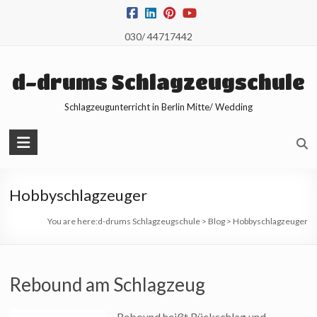
Skip
to
030/ 44717442
content
d-drums Schlagzeugschule
Schlagzeugunterricht in Berlin Mitte/ Wedding
Hobbyschlagzeuger
You are here:
d-drums Schlagzeugschule
>
Blog
>
Hobbyschlagzeuger
Rebound am Schlagzeug
Rebound heißt Rückschlag und