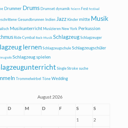
Drums
Drummer
be
Drumset
dynamik
Fest
feiern
festival
Musik
Jazz
mitte
eschrittene
Gesundbrunnen
Indien
Kinder
Musikunterricht
Perkussion
alisch
Musizieren
New York
thmus
Schlagzeug
Ride Cymbal
Schlagzeuger
Rock-Musik
lagzeug lernen
Schlagzeugschüler
Schlagzeugschule
Schlagzeug spielen
zeugsolo
lagzeugunterricht
Single Stroke
suche
mmeln
Wedding
Trommelwirbel
Töne
August 2026
D
M
D
F
S
S
1
2