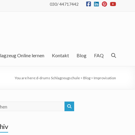
030/ 44717442
lagzeug Online lernen
Kontakt
Blog
FAQ
You are here:
d-drums Schlagzeugschule
>
Blog
>
Improvisation
hiv