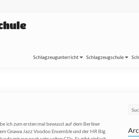
chule
Schlagzeugunterricht
Schlagzeugschule
Sch
e ich zum ersten mal bewusst auf dem Berliner
Arc
inem Gnawa Jazz Voodoo Ensemble und der HR Big
kaufe mir nur noch sehr selten CDs. Es gibt einfach