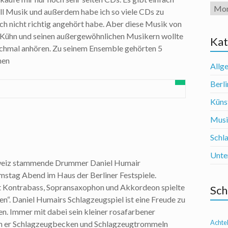
Arch
l Musik und außerdem habe ich so viele CDs zu
och nicht richtig angehört habe. Aber diese Musik von
 Kühn und seinen außergewöhnlichen Musikern wollte
Kat
ochmal anhören. Zu seinem Ensemble gehörten 5
nen
Allg
Berli
Künst
Mus
Schl
Unte
weiz stammende Drummer Daniel Humair
mstag Abend im Haus der Berliner Festspiele.
t Kontrabass, Sopransaxophon und Akkordeon spielte
Sch
en“. Daniel Humairs Schlagzeugspiel ist eine Freude zu
en. Immer mit dabei sein kleiner rosafarbener
Achte
 er Schlagzeugbecken und Schlagzeugtrommeln