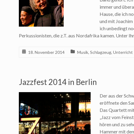
immer und überal
Hause, die ich n
und mit Joachim
ich unbedingt n
Perkussionisten, die z.T. aus Nordafrika kamen. Unter Ih
18. November 2014
Musik
,
Schlagzeug
,
Unterricht
Jazzfest 2014 in Berlin
Der aus der Sch
eröffnete den Sa
Das Quartett mi
„Jazz vom Feinst
hören und zu seh
Hammer mit dem