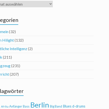
iv
egorien
emein
(32)
n Hilight
(132)
liche Intelligenz
(2)
ik
(211)
agzeug
(231)
rricht
(207)
lagwörter
Berlin
Blues
d-drums
l
Anfänger
Bass
Big Band
Afrika