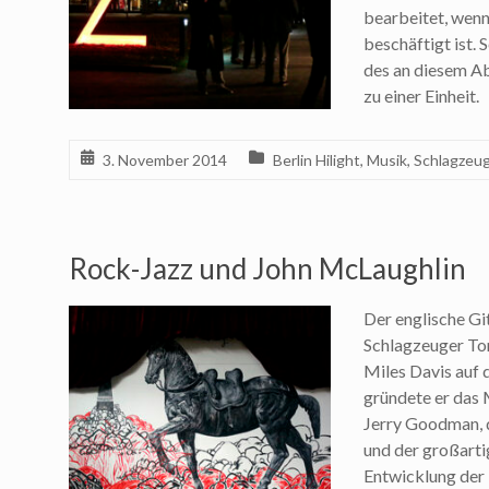
bearbeitet, wenn
beschäftigt ist.
des an diesem A
zu einer Einheit
3. November 2014
Berlin Hilight
,
Musik
,
Schlagzeu
Rock-Jazz und John McLaughlin
Der englische Gi
Schlagzeuger Ton
Miles Davis auf 
gründete er das
Jerry Goodman, d
und der großarti
Entwicklung der