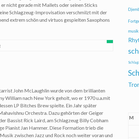
 er nicht gerade mit Mallets oder seinen Sticks
Djem
 Seine Schlagzeug-Improvisation verschmilzt mit der
bend extrem schön und virtuos gespielten Saxophons
Fortg
.
musik
Rhy
g
sch
Schlag
Sch
Tro
tarrist John McLaughlin wurde von dem brillianten
y William nach New York geholt, wo er 1970 u.a.mit
dessen LP Bitches Brew spielte. Ein Jahr später
 Mahavishnu Orchestra. Dazu gehörten der Geiger
M
er Bassist Rick Laird, am Schlagzeug Billy Cobham
ge Pianist Jan Hammer. Diese Formation trieb die
 Musik zwischen Jazz und Rock noch weiter voran und