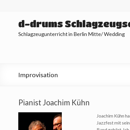
Skip
to
content
d-drums Schlagzeugs
Schlagzeugunterricht in Berlin Mitte/ Wedding
Improvisation
Pianist Joachim Kühn
Joachim Kühn hab
Jazzfest mit se
Band gehört. Ich 