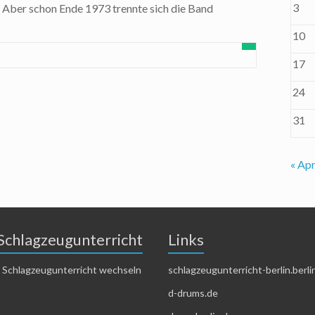
3
n. Aber schon Ende 1973 trennte sich die Band
10
17
24
31
« Apr
Schlagzeugunterricht
Links
 Schlagzeugunterricht wechseln
schlagzeugunterricht-berlin.berli
d-drums.de