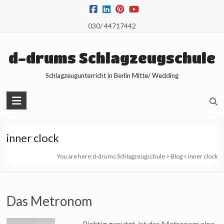
Skip
to
030/ 44717442
content
d-drums Schlagzeugschule
Schlagzeugunterricht in Berlin Mitte/ Wedding
inner clock
You are here:
d-drums Schlagzeugschule
>
Blog
>
inner clock
Das Metronom
Richtig genutzt, ist das Metronom eine