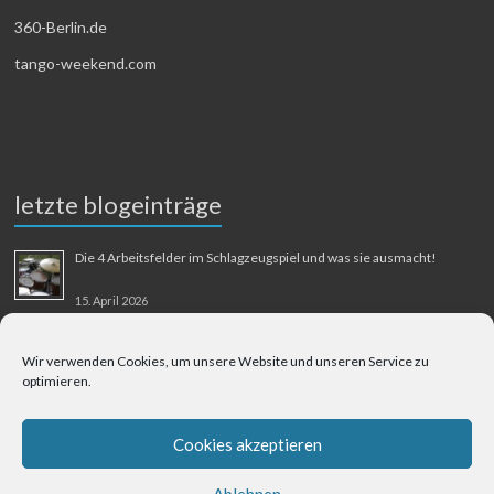
360-Berlin.de
tango-weekend.com
letzte blogeinträge
Die 4 Arbeitsfelder im Schlagzeugspiel und was sie ausmacht!
15. April 2026
MMM-Musik-Mensch-Maschine
Wir verwenden Cookies, um unsere Website und unseren Service zu
optimieren.
31. August 2025
Berliner Flughafen Tegel – Berlin-Bangkok
Cookies akzeptieren
1. August 2025
Ablehnen