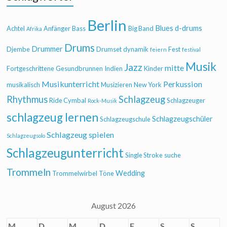
Berlin
Blues
d-drums
Achtel
Anfänger
Bass
Big Band
Afrika
Drums
Drummer
Djembe
Drumset
dynamik
Fest
feiern
festival
Musik
Jazz
mitte
Fortgeschrittene
Gesundbrunnen
Indien
Kinder
Musikunterricht
Perkussion
musikalisch
Musizieren
New York
Rhythmus
Schlagzeug
Ride Cymbal
Schlagzeuger
Rock-Musik
schlagzeug lernen
Schlagzeugschüler
Schlagzeugschule
Schlagzeug spielen
Schlagzeugsolo
Schlagzeugunterricht
Single Stroke
suche
Trommeln
Wedding
Trommelwirbel
Töne
August 2026
M
D
M
D
F
S
S