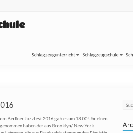
chule
Schlagzeugunterricht
Schlagzeugschule
Sch
2016
om Berliner Jazzfest 2016 gab es um 18.00 Uhr einen
Arc
Teilgenommen haben der aus Brooklyn/ New York
e Lehmann, die aus Frankreich stammenden Pianistin