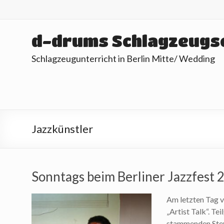
Skip
to
content
d-drums Schlagzeugs
Schlagzeugunterricht in Berlin Mitte/ Wedding
Jazzkünstler
Sonntags beim Berliner Jazzfest 
Am letzten Tag v
„Artist Talk“. 
stammenden Stev