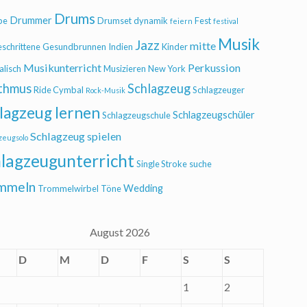
Drums
Drummer
be
Drumset
dynamik
Fest
feiern
festival
Musik
Jazz
mitte
eschrittene
Gesundbrunnen
Indien
Kinder
Musikunterricht
Perkussion
alisch
Musizieren
New York
thmus
Schlagzeug
Ride Cymbal
Schlagzeuger
Rock-Musik
lagzeug lernen
Schlagzeugschüler
Schlagzeugschule
Schlagzeug spielen
zeugsolo
lagzeugunterricht
Single Stroke
suche
mmeln
Wedding
Trommelwirbel
Töne
August 2026
D
M
D
F
S
S
1
2