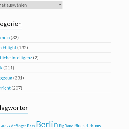
iv
egorien
emein
(32)
n Hilight
(132)
liche Intelligenz
(2)
ik
(211)
agzeug
(231)
rricht
(207)
lagwörter
Berlin
Blues
d-drums
l
Anfänger
Bass
Big Band
Afrika