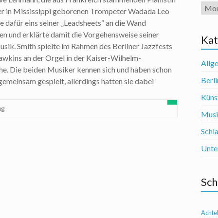
Arch
der in Mississippi geborenen Trompeter Wadada Leo
te dafür eins seiner „Leadsheets“ an die Wand
sen und erklärte damit die Vorgehensweise seiner
Kat
sik. Smith spielte im Rahmen des Berliner Jazzfests
wkins an der Orgel in der Kaiser-Wilhelm-
Allg
he. Die beiden Musiker kennen sich und haben schon
Berli
gemeinsam gespielt, allerdings hatten sie dabei
Künst
ug
Mus
Schl
Unte
Sch
Achte