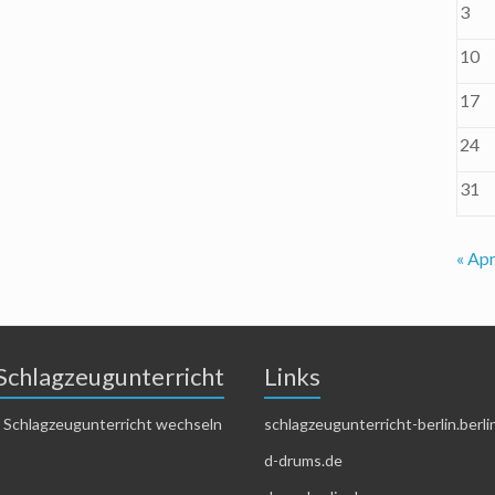
3
10
17
24
31
« Apr
Schlagzeugunterricht
Links
 Schlagzeugunterricht wechseln
schlagzeugunterricht-berlin.berli
d-drums.de