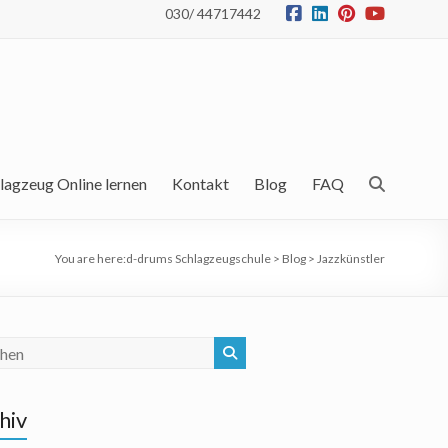
030/ 44717442
lagzeug Online lernen
Kontakt
Blog
FAQ
You are here:
d-drums Schlagzeugschule
>
Blog
>
Jazzkünstler
hiv