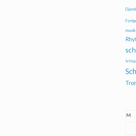
Djem
Fortg
musik
Rhy
sch
Schlag
Sch
Tro
M