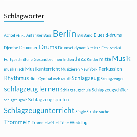
Schlagwörter
Berlin
Blues
d-drums
Achtel
Anfänger
Bass
Big Band
Afrika
Drums
Drummer
Djembe
Drumset
dynamik
Fest
feiern
festival
Musik
Jazz
mitte
Fortgeschrittene
Gesundbrunnen
Indien
Kinder
Musikunterricht
Perkussion
musikalisch
Musizieren
New York
Rhythmus
Schlagzeug
Ride Cymbal
Schlagzeuger
Rock-Musik
schlagzeug lernen
Schlagzeugschüler
Schlagzeugschule
Schlagzeug spielen
Schlagzeugsolo
Schlagzeugunterricht
Single Stroke
suche
Trommeln
Wedding
Trommelwirbel
Töne