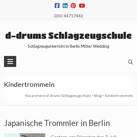
Skip
to
030/ 44717442
content
d-drums Schlagzeugschule
Schlagzeugunterricht in Berlin Mitte/ Wedding
Kindertrommeln
You are here:
d-drums Schlagzeugschule
>
Blog
>
Kindertrommeln
Japanische Trommler in Berlin
Gestern, am Dienstag den 7. Juli