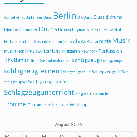
Berlin
Blues
d-drums
Achtel
Anfänger
Bass
Big Band
Afrika
Drums
Drummer
Djembe
Drumset
dynamik
Fest
feiern
festival
Musik
Jazz
mitte
Fortgeschrittene
Gesundbrunnen
Indien
Kinder
Musikunterricht
Perkussion
musikalisch
Musizieren
New York
Rhythmus
Schlagzeug
Ride Cymbal
Schlagzeuger
Rock-Musik
schlagzeug lernen
Schlagzeugschüler
Schlagzeugschule
Schlagzeug spielen
Schlagzeugsolo
Schlagzeugunterricht
Single Stroke
suche
Trommeln
Wedding
Trommelwirbel
Töne
August 2026
M
D
M
D
F
S
S