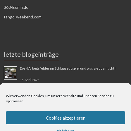
360-Berlin.de
tango-weekend.com
letzte blogeinträge
Die 4 Arbeitsfelder im Schlagzeugspiel und was sie ausmacht!
15. April 2026
MMM-Musik-Mensch-Maschine
Wir verwenden Cookies, um unsere Website und unseren Service zu
optimieren.
31. August 2025
Berliner Flughafen Tegel – Berlin-Bangkok
Cookies akzeptieren
1. August 2025
Ablehnen