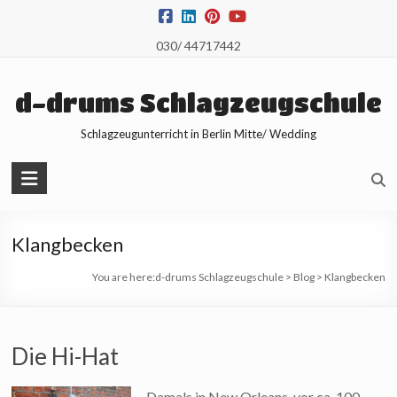
Skip
to
030/ 44717442
content
d-drums Schlagzeugschule
Schlagzeugunterricht in Berlin Mitte/ Wedding
Klangbecken
You are here:
d-drums Schlagzeugschule
>
Blog
>
Klangbecken
Die Hi-Hat
Damals in New Orleans, vor ca. 100